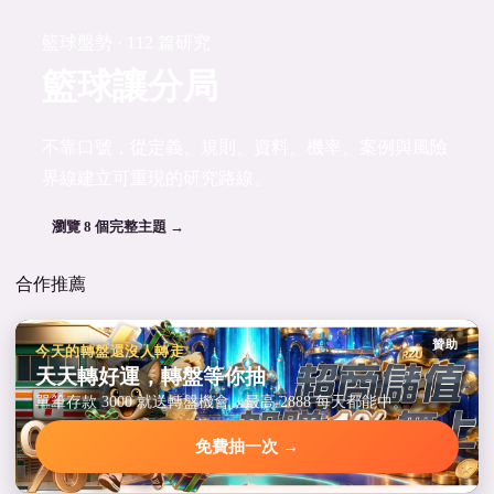
籃球盤勢 · 112 篇研究
籃球讓分局
不靠口號，從定義、規則、資料、機率、案例與風險
界線建立可重現的研究路線。
瀏覽 8 個完整主題 →
合作推薦
贊助
今天的轉盤還沒人轉走
天天轉好運，轉盤等你抽
單筆存款 3000 就送轉盤機會，最高 2888 每天都能中。
免費抽一次 →