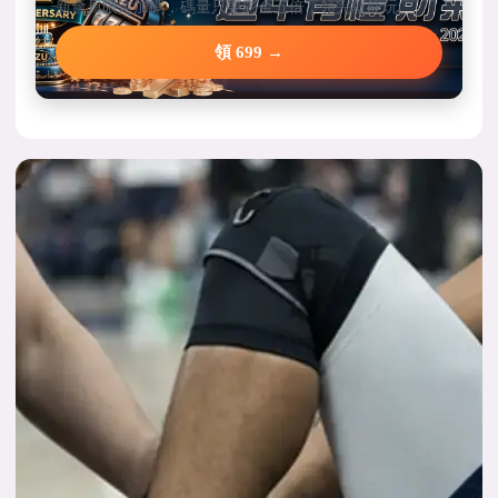
新會員限定加碼，碼量只要彩金五倍，領完就能玩。
領 699 →