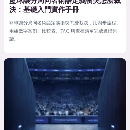
籃球讓分局同名術語定義衝突怎麼裁
決：基礎入門實作手冊
籃球讓分局同名術語定義衝突怎麼裁決，用四步流程、
兩組數字案例、比較表、FAQ 與查核清單完成進階判
讀。