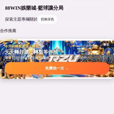
88WIN娛樂城-籃球讓分局
探索
主題
專欄
關於
切換深色
合作推薦
贊助
今天的轉盤還沒人轉走
天天轉好運，轉盤等你抽
單筆存款 3000 就送轉盤機會，最高 2888 每天都能中。
免費抽一次 →