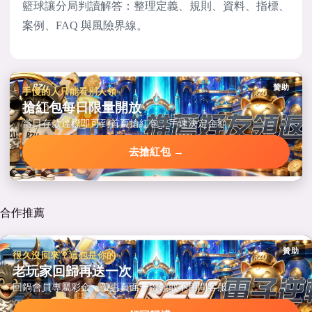
籃球讓分局判讀解答：整理定義、規則、資料、指標、
案例、FAQ 與風險界線。
贊助
手慢的人只能看別人領
搶紅包每日限量開放
當日存款達標即可到首頁搶紅包，手速決定金額。
去搶紅包 →
合作推薦
贊助
很久沒回來？這包是你的
老玩家回歸再送一次
回鍋會員專屬彩金，優惠頁面一鍵領取不用問客服。