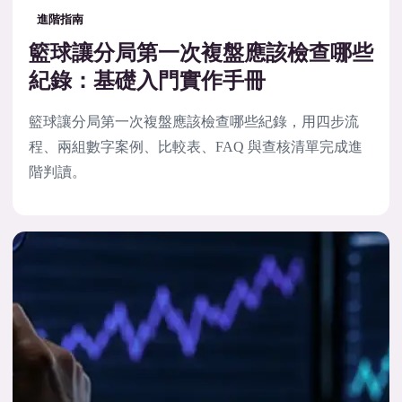
進階指南
籃球讓分局第一次複盤應該檢查哪些
紀錄：基礎入門實作手冊
籃球讓分局第一次複盤應該檢查哪些紀錄，用四步流
程、兩組數字案例、比較表、FAQ 與查核清單完成進
階判讀。