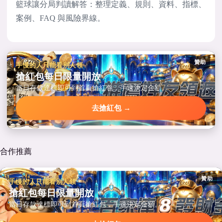
籃球讓分局判讀解答：整理定義、規則、資料、指標、
案例、FAQ 與風險界線。
贊助
手慢的人只能看別人領
搶紅包每日限量開放
當日存款達標即可到首頁搶紅包，手速決定金額。
去搶紅包 →
合作推薦
贊助
手慢的人只能看別人領
搶紅包每日限量開放
當日存款達標即可到首頁搶紅包，手速決定金額。