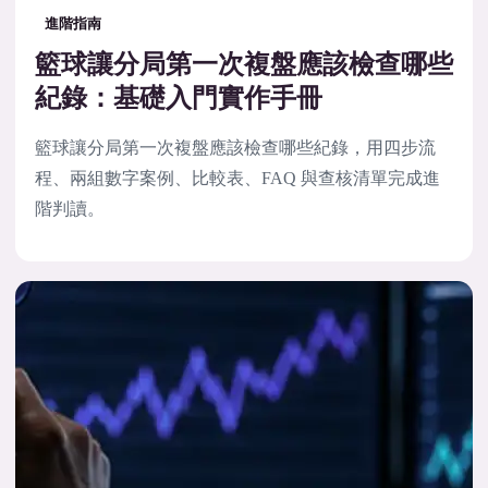
進階指南
籃球讓分局第一次複盤應該檢查哪些
紀錄：基礎入門實作手冊
籃球讓分局第一次複盤應該檢查哪些紀錄，用四步流
程、兩組數字案例、比較表、FAQ 與查核清單完成進
階判讀。