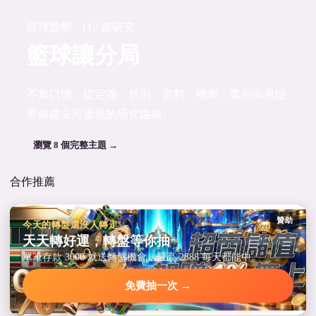
籃球盤勢 · 112 篇研究
籃球讓分局
不靠口號，從定義、規則、資料、機率、案例與風險
界線建立可重現的研究路線。
瀏覽 8 個完整主題 →
合作推薦
贊助
今天的轉盤還沒人轉走
天天轉好運，轉盤等你抽
單筆存款 3000 就送轉盤機會，最高 2888 每天都能中。
免費抽一次 →