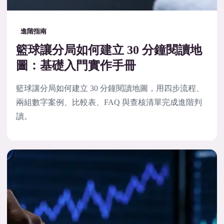
進階指南
籃球讓分局如何建立 30 分鐘閱讀地
圖：基礎入門實作手冊
籃球讓分局如何建立 30 分鐘閱讀地圖，用四步流程、
兩組數字案例、比較表、FAQ 與查核清單完成進階判
讀。