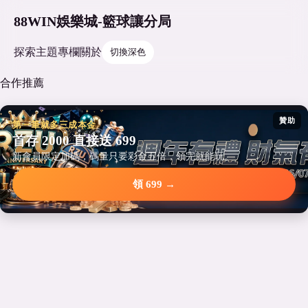
88WIN娛樂城-籃球讓分局
探索
主題
專欄
關於
切換深色
合作推薦
贊助
第一筆就多三成本金
首存 2000 直接送 699
新會員限定加碼，碼量只要彩金五倍，領完就能玩。
領 699 →