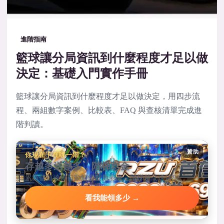
進階指南
籃球讓分局資訊到什麼程度才足以做
決定：基礎入門實作手冊
籃球讓分局資訊到什麼程度才足以做決定，用四步流
程、兩組數字案例、比較表、FAQ 與查核清單完成進
階判讀。
贊助
你現在卡在哪一階？
存越多送越多，階梯彩金
累積儲值達標自動解鎖對應彩金，階梯越高送越狠。
看我能領多少 →