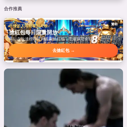
合作推薦
贊助
手慢的人只能看別人領
搶紅包每日限量開放
當日存款達標即可到首頁搶紅包，手速決定金額。
去搶紅包 →