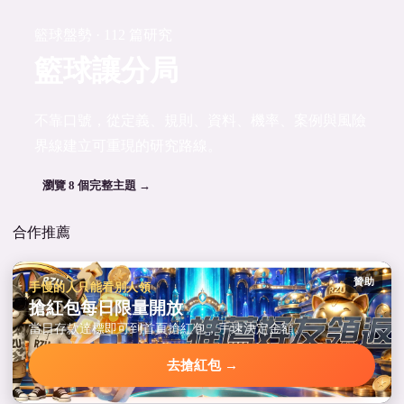
籃球盤勢 · 112 篇研究
籃球讓分局
不靠口號，從定義、規則、資料、機率、案例與風險
界線建立可重現的研究路線。
瀏覽 8 個完整主題 →
合作推薦
贊助
手慢的人只能看別人領
搶紅包每日限量開放
當日存款達標即可到首頁搶紅包，手速決定金額。
去搶紅包 →