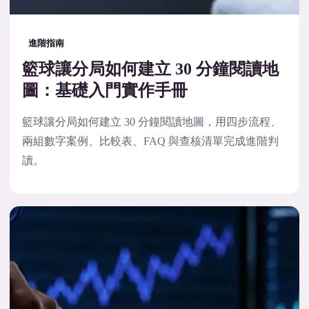
進階指南
籃球讓分局如何建立 30 分鐘閱讀地
圖：基礎入門實作手冊
籃球讓分局如何建立 30 分鐘閱讀地圖，用四步流程、
兩組數字案例、比較表、FAQ 與查核清單完成進階判
讀。