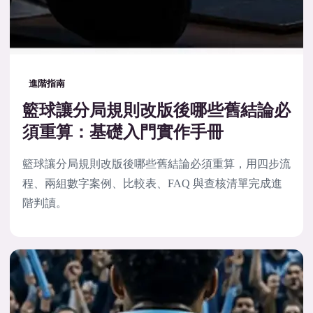
進階指南
籃球讓分局規則改版後哪些舊結論必
須重算：基礎入門實作手冊
籃球讓分局規則改版後哪些舊結論必須重算，用四步流
程、兩組數字案例、比較表、FAQ 與查核清單完成進
階判讀。