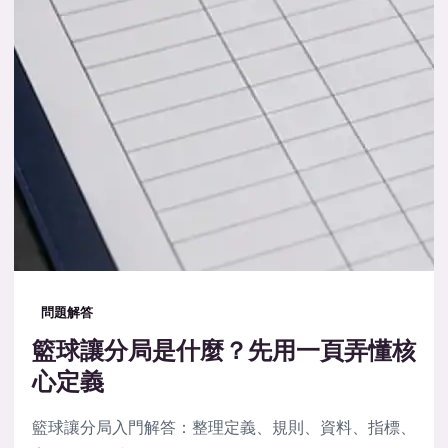
問題解答
籃球讓分局是什麼？先用一頁弄懂核
心定義
籃球讓分局入門解答：整理定義、規則、資料、指標、