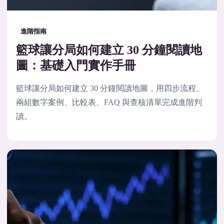
進階指南
籃球讓分局如何建立 30 分鐘閱讀地
圖：基礎入門實作手冊
籃球讓分局如何建立 30 分鐘閱讀地圖，用四步流程、
兩組數字案例、比較表、FAQ 與查核清單完成進階判
讀。