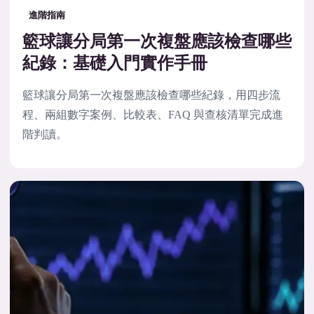
進階指南
籃球讓分局第一次複盤應該檢查哪些
紀錄：基礎入門實作手冊
籃球讓分局第一次複盤應該檢查哪些紀錄，用四步流
程、兩組數字案例、比較表、FAQ 與查核清單完成進
階判讀。