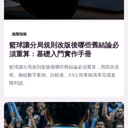
進階指南
籃球讓分局規則改版後哪些舊結論必
須重算：基礎入門實作手冊
籃球讓分局規則改版後哪些舊結論必須重算，用四步流
程、兩組數字案例、比較表、FAQ 與查核清單完成進
階判讀。