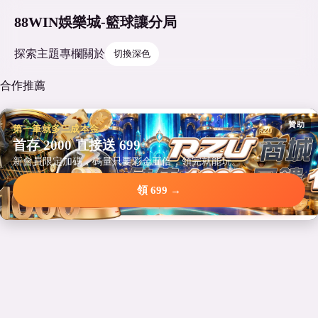
88WIN娛樂城-籃球讓分局
探索
主題
專欄
關於
切換深色
合作推薦
贊助
第一筆就多三成本金
首存 2000 直接送 699
新會員限定加碼，碼量只要彩金五倍，領完就能玩。
領 699 →