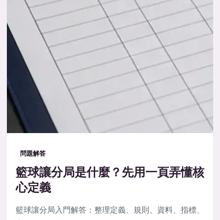
問題解答
籃球讓分局是什麼？先用一頁弄懂核
心定義
籃球讓分局入門解答：整理定義、規則、資料、指標、