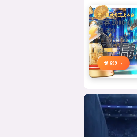
第一筆就多三成本金
首存 2000 直
送 699
新會員限定加碼，碼
只要彩金五倍，領完
能玩。
領 699 →