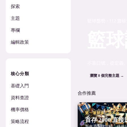
探索
主題
籃球盤勢 · 112 篇
專欄
籃球
編輯政策
不靠口號，從定義
核心分類
瀏覽 8 個完整主題 →
基礎入門
合作推薦
資料查證
機率價格
第一筆就多三成本金
首存 2000 直接送
策略流程
新會員限定加碼，碼量