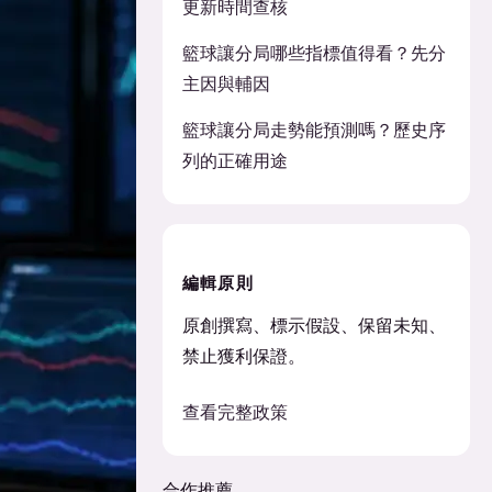
更新時間查核
籃球讓分局哪些指標值得看？先分
主因與輔因
籃球讓分局走勢能預測嗎？歷史序
列的正確用途
編輯原則
原創撰寫、標示假設、保留未知、
禁止獲利保證。
查看完整政策
合作推薦