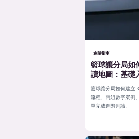
進階指南
籃球讓分局如何
讀地圖：基礎
籃球讓分局如何建立 
流程、兩組數字案例、
單完成進階判讀。