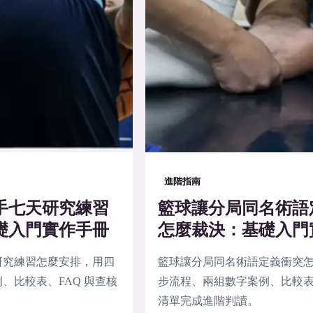
進階指南
手七天研究練習
籃球讓分局同名術語
礎入門實作手冊
怎麼裁決：基礎入門
研究練習怎麼安排，用四
籃球讓分局同名術語定義衝突
、比較表、FAQ 與查核
步流程、兩組數字案例、比較表、
清單完成進階判讀。