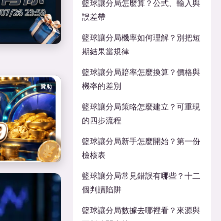
籃球讓分局怎麼算？公式、輸入與
誤差帶
籃球讓分局機率如何理解？別把短
期結果當規律
籃球讓分局賠率怎麼換算？價格與
機率的差別
贊助
籃球讓分局策略怎麼建立？可重現
的四步流程
籃球讓分局新手怎麼開始？第一份
檢核表
籃球讓分局常見錯誤有哪些？十二
個判讀陷阱
籃球讓分局數據去哪裡看？來源與