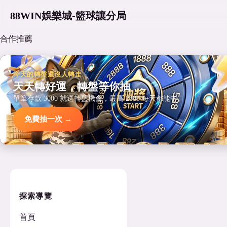
88WIN娛樂城-籃球讓分局
合作推薦
今天的轉盤還沒人轉走
天天轉好運，轉盤等你抽
單筆存款 3000 就送轉盤機會，最高 2888 每天都能中。
免費抽一次 →
探索導覽
首頁