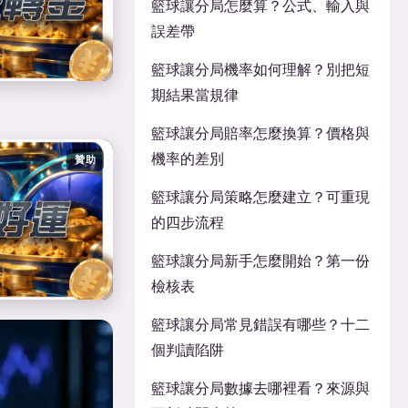
籃球讓分局怎麼算？公式、輸入與
誤差帶
籃球讓分局機率如何理解？別把短
期結果當規律
籃球讓分局賠率怎麼換算？價格與
機率的差別
贊助
籃球讓分局策略怎麼建立？可重現
的四步流程
籃球讓分局新手怎麼開始？第一份
檢核表
籃球讓分局常見錯誤有哪些？十二
個判讀陷阱
籃球讓分局數據去哪裡看？來源與