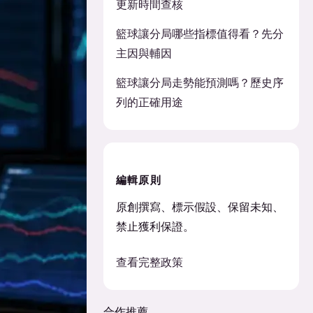
更新時間查核
籃球讓分局哪些指標值得看？先分
主因與輔因
籃球讓分局走勢能預測嗎？歷史序
列的正確用途
編輯原則
原創撰寫、標示假設、保留未知、
禁止獲利保證。
查看完整政策
合作推薦