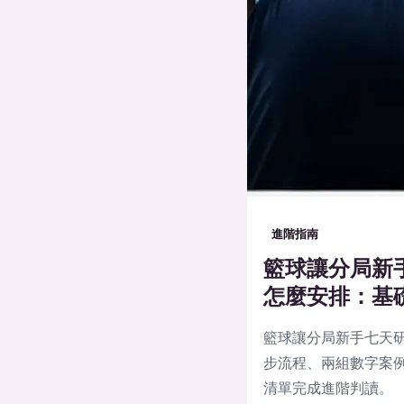
進階指南
籃球讓分局新
怎麼安排：基
籃球讓分局新手七天
步流程、兩組數字案例
清單完成進階判讀。