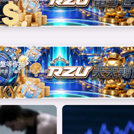
盤等你抽
盤機會，最高 2888 每天都能中。