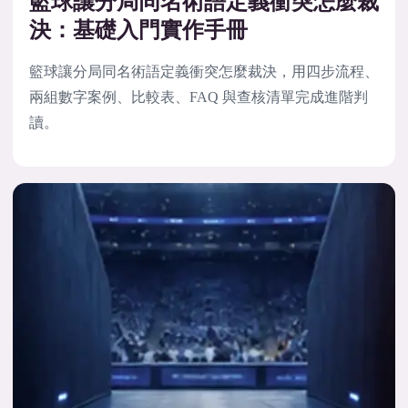
籃球讓分局同名術語定義衝突怎麼裁
決：基礎入門實作手冊
籃球讓分局同名術語定義衝突怎麼裁決，用四步流程、
兩組數字案例、比較表、FAQ 與查核清單完成進階判
讀。