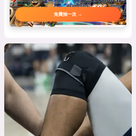
單筆存款 3000 就送轉盤機會，最高 2888 每天都能中。
免費抽一次 →