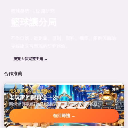
籃球盤勢 · 112 篇研究
籃球讓分局
不靠口號，從定義、規則、資料、機率、案例與風險
界線建立可重現的研究路線。
瀏覽 8 個完整主題 →
合作推薦
贊助
很久沒回來？這包是你的
老玩家回歸再送一次
回鍋會員專屬彩金，優惠頁面一鍵領取不用問客服。
領回歸禮 →