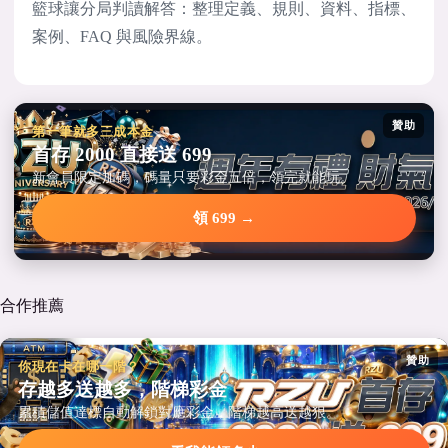
籃球讓分局判讀解答：整理定義、規則、資料、指標、
案例、FAQ 與風險界線。
贊助
第一筆就多三成本金
首存 2000 直接送 699
新會員限定加碼，碼量只要彩金五倍，領完就能玩。
領 699 →
合作推薦
贊助
你現在卡在哪一階？
存越多送越多，階梯彩金
累積儲值達標自動解鎖對應彩金，階梯越高送越狠。