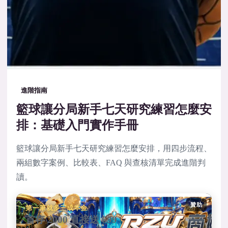
進階指南
籃球讓分局新手七天研究練習怎麼安
排：基礎入門實作手冊
籃球讓分局新手七天研究練習怎麼安排，用四步流程、
兩組數字案例、比較表、FAQ 與查核清單完成進階判
讀。
贊助
第一筆就多三成本金
首存 2000 直接送 699