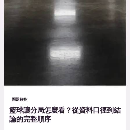
問題解答
籃球讓分局怎麼看？從資料口徑到結
論的完整順序