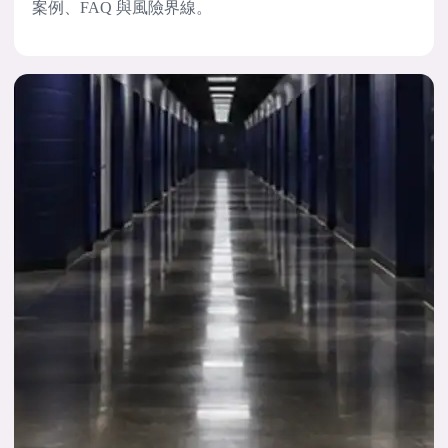
案例、FAQ 與風險界線。