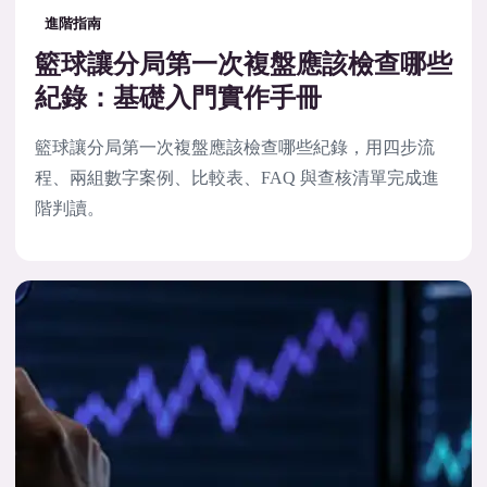
進階指南
籃球讓分局第一次複盤應該檢查哪些
紀錄：基礎入門實作手冊
籃球讓分局第一次複盤應該檢查哪些紀錄，用四步流
程、兩組數字案例、比較表、FAQ 與查核清單完成進
階判讀。