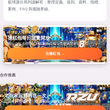
籃球讓分局判讀解答：整理定義、規則、資料、指標、
案例、FAQ 與風險界線。
贊助
手慢的人只能看別人領
搶紅包每日限量開放
當日存款達標即可到首頁搶紅包，手速決定金額。
去搶紅包 →
合作推薦
贊助
很久沒回來？這包是你的
老玩家回歸再送一次
回鍋會員專屬彩金，優惠頁面一鍵領取不用問客服。