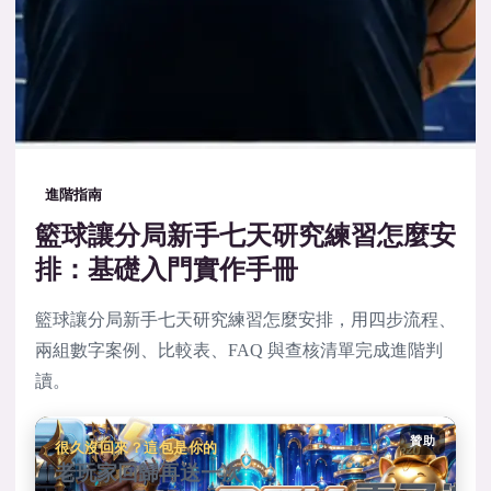
進階指南
籃球讓分局新手七天研究練習怎麼安
排：基礎入門實作手冊
籃球讓分局新手七天研究練習怎麼安排，用四步流程、
兩組數字案例、比較表、FAQ 與查核清單完成進階判
讀。
贊助
很久沒回來？這包是你的
老玩家回歸再送一次