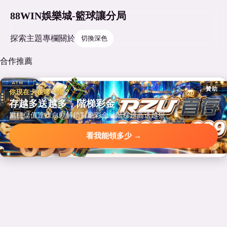
88WIN娛樂城-籃球讓分局
探索
主題
專欄
關於
切換深色
合作推薦
贊助
你現在卡在哪一階？
存越多送越多，階梯彩金
累積儲值達標自動解鎖對應彩金，階梯越高送越狠。
看我能領多少 →