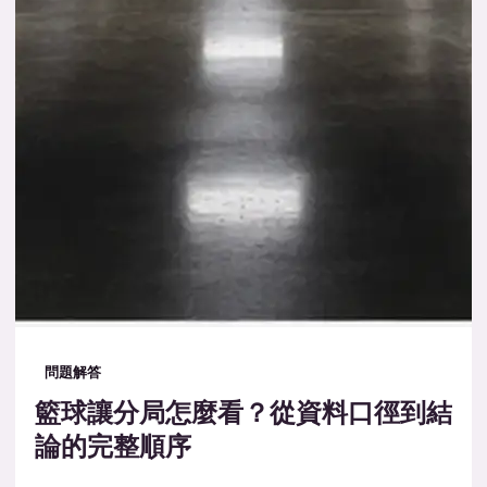
問題解答
籃球讓分局怎麼看？從資料口徑到結
論的完整順序