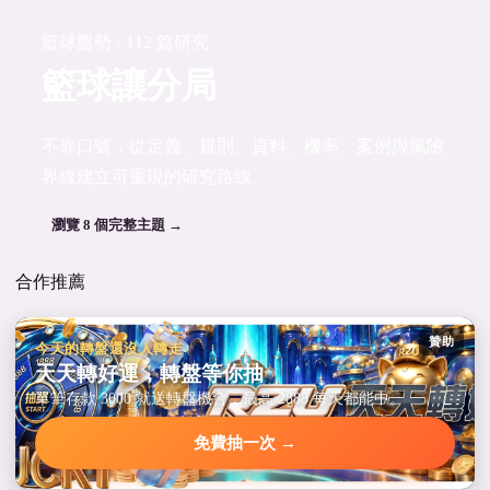
籃球盤勢 · 112 篇研究
籃球讓分局
不靠口號，從定義、規則、資料、機率、案例與風險
界線建立可重現的研究路線。
瀏覽 8 個完整主題 →
合作推薦
贊助
今天的轉盤還沒人轉走
天天轉好運，轉盤等你抽
單筆存款 3000 就送轉盤機會，最高 2888 每天都能中。
免費抽一次 →