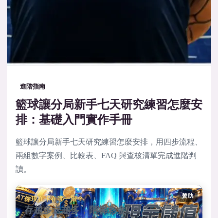
進階指南
籃球讓分局新手七天研究練習怎麼安
排：基礎入門實作手冊
籃球讓分局新手七天研究練習怎麼安排，用四步流程、
兩組數字案例、比較表、FAQ 與查核清單完成進階判
讀。
贊助
你現在卡在哪一階？
存越多送越多，階梯彩金