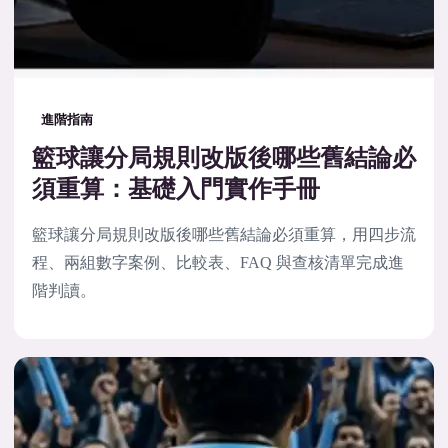
進階指南
籃球讓分局規則改版後哪些舊結論必
須重算：基礎入門實作手冊
籃球讓分局規則改版後哪些舊結論必須重算，用四步流
程、兩組數字案例、比較表、FAQ 與查核清單完成進
階判讀。