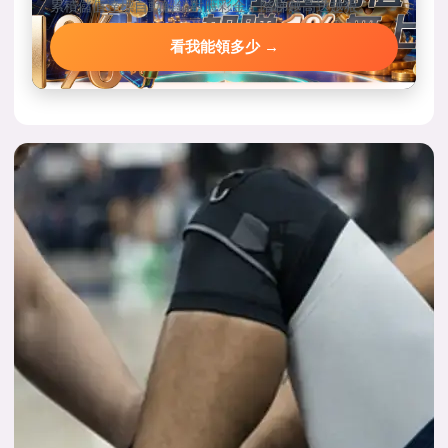
累積儲值達標自動解鎖對應彩金，階梯越高送越狠。
看我能領多少 →