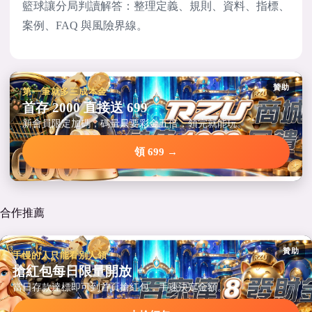
籃球讓分局判讀解答：整理定義、規則、資料、指標、
案例、FAQ 與風險界線。
贊助
第一筆就多三成本金
首存 2000 直接送 699
新會員限定加碼，碼量只要彩金五倍，領完就能玩。
領 699 →
合作推薦
贊助
手慢的人只能看別人領
搶紅包每日限量開放
當日存款達標即可到首頁搶紅包，手速決定金額。