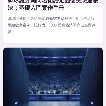
籃球讓分局同名術語定義衝突怎麼裁
決：基礎入門實作手冊
籃球讓分局同名術語定義衝突怎麼裁決，用四步流程、
兩組數字案例、比較表、FAQ 與查核清單完成進階判
讀。