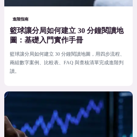
進階指南
籃球讓分局如何建立 30 分鐘閱讀地
圖：基礎入門實作手冊
籃球讓分局如何建立 30 分鐘閱讀地圖，用四步流程、
兩組數字案例、比較表、FAQ 與查核清單完成進階判
讀。