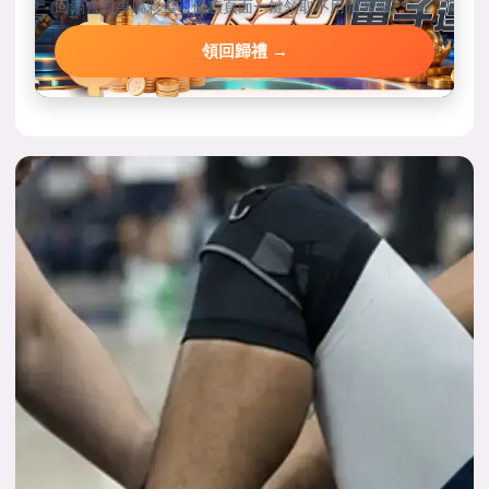
回鍋會員專屬彩金，優惠頁面一鍵領取不用問客服。
領回歸禮 →