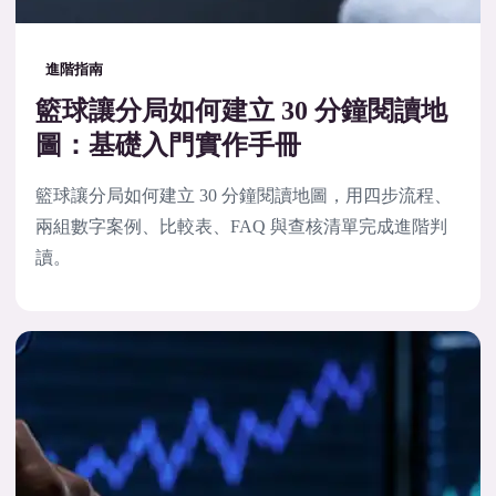
進階指南
籃球讓分局如何建立 30 分鐘閱讀地
圖：基礎入門實作手冊
籃球讓分局如何建立 30 分鐘閱讀地圖，用四步流程、
兩組數字案例、比較表、FAQ 與查核清單完成進階判
讀。