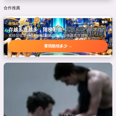
合作推薦
贊助
你現在卡在哪一階？
存越多送越多，階梯彩金
累積儲值達標自動解鎖對應彩金，階梯越高送越狠。
看我能領多少 →