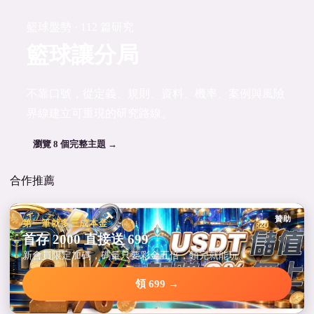
籃球盤勢 · 112 篇研究
籃球讓分局
不靠口號，從定義、規則、資料、機率、案例與風險
界線建立可重現的研究路線。
瀏覽 8 個完整主題 →
合作推薦
贊助
第一筆就多三成本金
首存 2000 直接送 699
新會員限定加碼，碼量只要彩金五倍，領完就能玩。
領 699 →