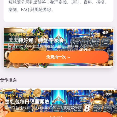
籃球讓分局判讀解答：整理定義、規則、資料、指標、
案例、FAQ 與風險界線。
贊助
今天的轉盤還沒人轉走
天天轉好運，轉盤等你抽
單筆存款 3000 就送轉盤機會，最高 2888 每天都能中。
免費抽一次 →
合作推薦
贊助
手慢的人只能看別人領
搶紅包每日限量開放
當日存款達標即可到首頁搶紅包，手速決定金額。