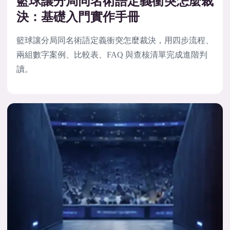
籃球讓分局同名術語定義衝突怎麼裁
決：基礎入門實作手冊
籃球讓分局同名術語定義衝突怎麼裁決，用四步流程、
兩組數字案例、比較表、FAQ 與查核清單完成進階判
讀。