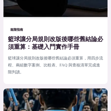
進階指南
籃球讓分局規則改版後哪些舊結論必
須重算：基礎入門實作手冊
籃球讓分局規則改版後哪些舊結論必須重算，用四步流
程、兩組數字案例、比較表、FAQ 與查核清單完成進
階判讀。