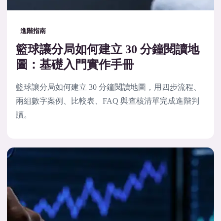
進階指南
籃球讓分局如何建立 30 分鐘閱讀地
圖：基礎入門實作手冊
籃球讓分局如何建立 30 分鐘閱讀地圖，用四步流程、
兩組數字案例、比較表、FAQ 與查核清單完成進階判
讀。