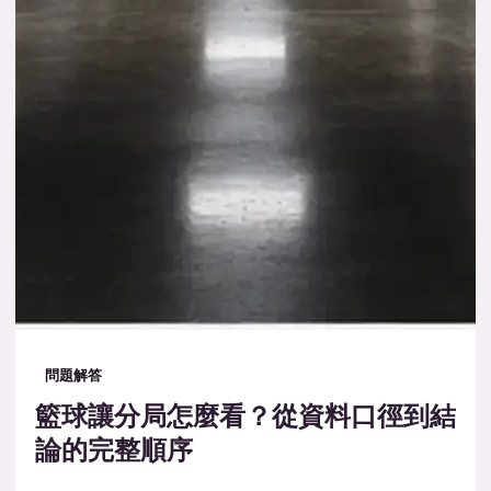
問題解答
籃球讓分局怎麼看？從資料口徑到結
論的完整順序