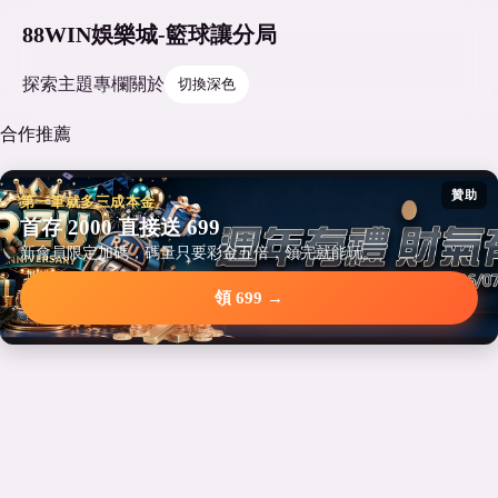
88WIN娛樂城-籃球讓分局
探索
主題
專欄
關於
切換深色
合作推薦
贊助
第一筆就多三成本金
首存 2000 直接送 699
新會員限定加碼，碼量只要彩金五倍，領完就能玩。
領 699 →