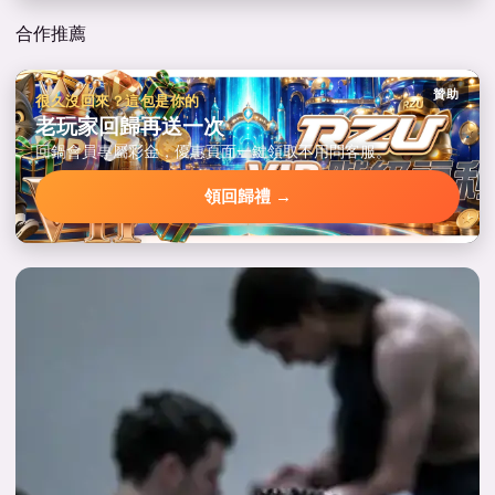
合作推薦
贊助
很久沒回來？這包是你的
老玩家回歸再送一次
回鍋會員專屬彩金，優惠頁面一鍵領取不用問客服。
領回歸禮 →