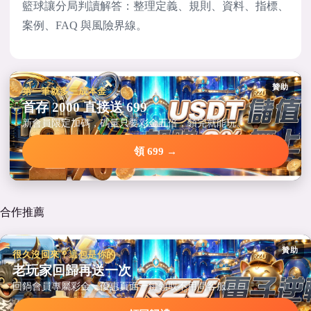
籃球讓分局判讀解答：整理定義、規則、資料、指標、
案例、FAQ 與風險界線。
贊助
第一筆就多三成本金
首存 2000 直接送 699
新會員限定加碼，碼量只要彩金五倍，領完就能玩。
領 699 →
合作推薦
贊助
很久沒回來？這包是你的
老玩家回歸再送一次
回鍋會員專屬彩金，優惠頁面一鍵領取不用問客服。