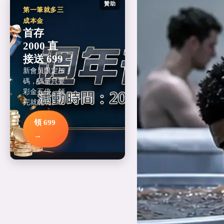
贊助
第一筆就多三
成本金
首存
2000 直
接送 699
新會員限定加
碼，碼量只要
彩金五倍，領
完就能玩。
領 699
→