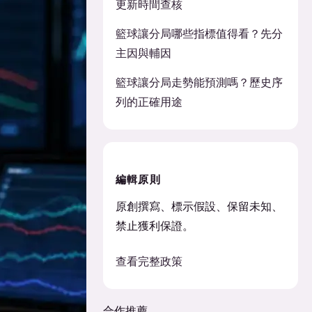
更新時間查核
籃球讓分局哪些指標值得看？先分
主因與輔因
籃球讓分局走勢能預測嗎？歷史序
列的正確用途
編輯原則
原創撰寫、標示假設、保留未知、
禁止獲利保證。
查看完整政策
合作推薦