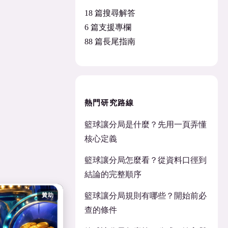
18 篇搜尋解答
6 篇支援專欄
88 篇長尾指南
熱門研究路線
籃球讓分局是什麼？先用一頁弄懂
核心定義
籃球讓分局怎麼看？從資料口徑到
結論的完整順序
籃球讓分局規則有哪些？開始前必
贊助
查的條件