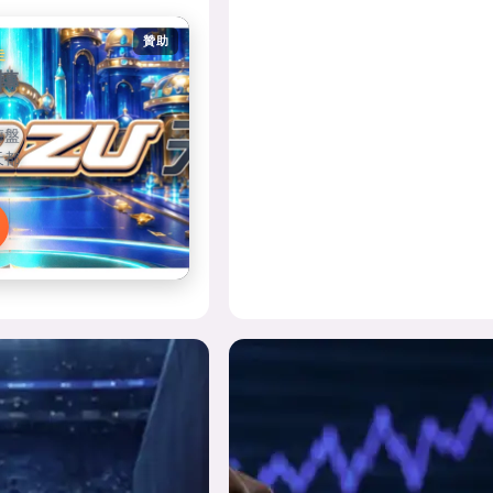
贊助
走
轉
轉盤
天都