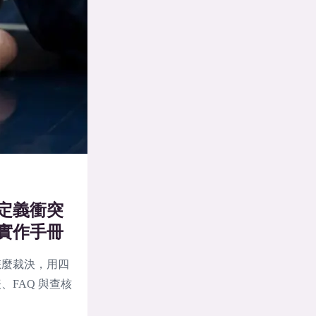
定義衝突
實作手冊
怎麼裁決，用四
FAQ 與查核