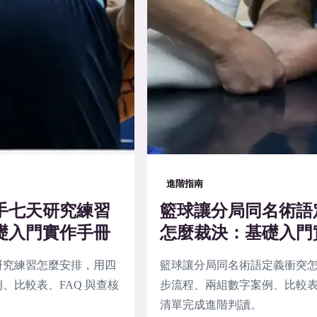
進階指南
手七天研究練習
籃球讓分局同名術語
礎入門實作手冊
怎麼裁決：基礎入門
研究練習怎麼安排，用四
籃球讓分局同名術語定義衝突
、比較表、FAQ 與查核
步流程、兩組數字案例、比較表、
清單完成進階判讀。