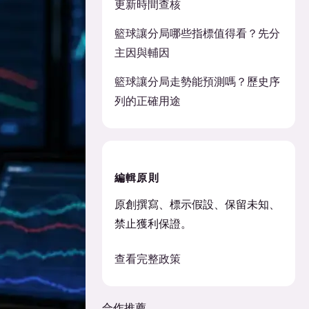
更新時間查核
籃球讓分局哪些指標值得看？先分
主因與輔因
籃球讓分局走勢能預測嗎？歷史序
列的正確用途
編輯原則
原創撰寫、標示假設、保留未知、
禁止獲利保證。
查看完整政策
合作推薦