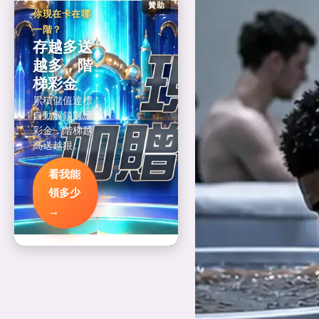
贊助
你現在卡在哪
一階？
存越多送
越多，階
梯彩金
累積儲值達標
自動解鎖對應
彩金，階梯越
高送越狠。
看我能
領多少
→