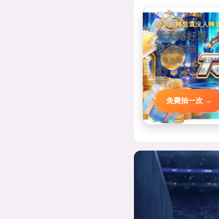
今天的轉盤還沒人轉
天天轉好運，
盤等你抽
單筆存款 3000 就送
機會，最高 2888 每
能中。
免費抽一次 →