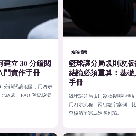
進階指南
建立 30 分鐘閱
籃球讓分局規則改版
入門實作手冊
結論必須重算：基礎
手冊
30 分鐘閱讀地圖，用四步
比較表、FAQ 與查核清
籃球讓分局規則改版後哪些舊
用四步流程、兩組數字案例、比較
查核清單完成進階判讀。