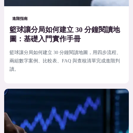
進階指南
籃球讓分局如何建立 30 分鐘閱讀地
圖：基礎入門實作手冊
籃球讓分局如何建立 30 分鐘閱讀地圖，用四步流程、
兩組數字案例、比較表、FAQ 與查核清單完成進階判
讀。