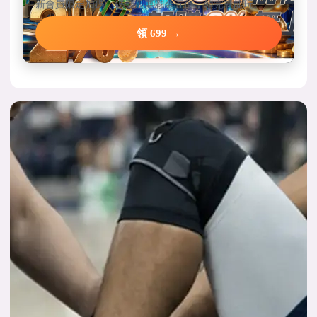
新會員限定加碼，碼量只要彩金五倍，領完就能玩。
領 699 →