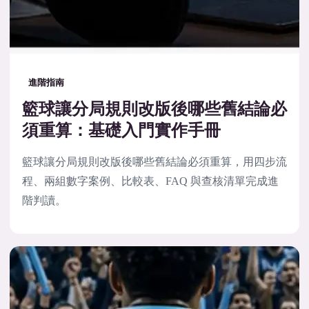
進階指南
籃球讓分局規則改版後哪些舊結論必
須重算：基礎入門實作手冊
籃球讓分局規則改版後哪些舊結論必須重算，用四步流
程、兩組數字案例、比較表、FAQ 與查核清單完成進
階判讀。