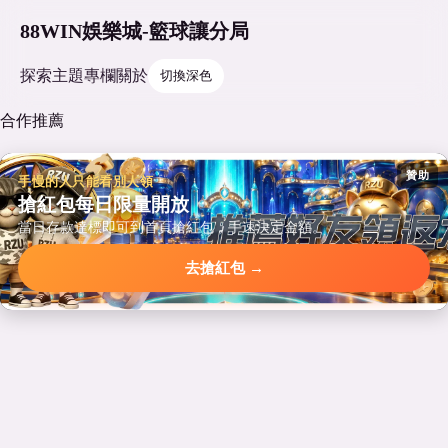
88WIN娛樂城-籃球讓分局
探索
主題
專欄
關於
切換深色
合作推薦
贊助
手慢的人只能看別人領
搶紅包每日限量開放
當日存款達標即可到首頁搶紅包，手速決定金額。
去搶紅包 →