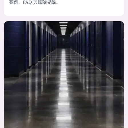
案例、FAQ 與風險界線。