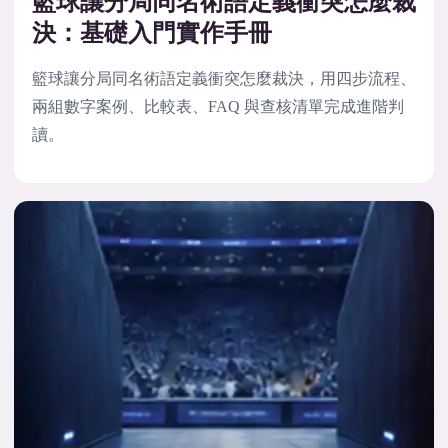
籃球讓分局同名術語定義衝突怎麼裁
決：基礎入門實作手冊
籃球讓分局同名術語定義衝突怎麼裁決，用四步流程、
兩組數字案例、比較表、FAQ 與查核清單完成進階判
讀。