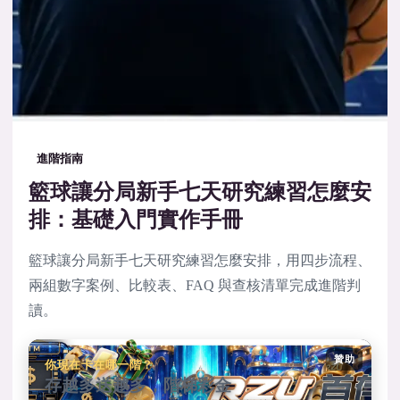
進階指南
籃球讓分局新手七天研究練習怎麼安
排：基礎入門實作手冊
籃球讓分局新手七天研究練習怎麼安排，用四步流程、
兩組數字案例、比較表、FAQ 與查核清單完成進階判
讀。
贊助
你現在卡在哪一階？
存越多送越多，階梯彩金