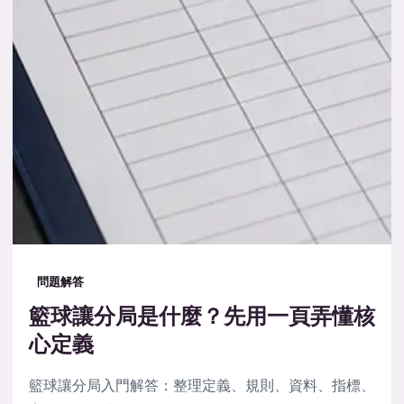
問題解答
籃球讓分局是什麼？先用一頁弄懂核
心定義
籃球讓分局入門解答：整理定義、規則、資料、指標、