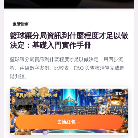
進階指南
籃球讓分局資訊到什麼程度才足以做
決定：基礎入門實作手冊
籃球讓分局資訊到什麼程度才足以做決定，用四步流
程、兩組數字案例、比較表、FAQ 與查核清單完成進
階判讀。
贊助
手慢的人只能看別人領
搶紅包每日限量開放
當日存款達標即可到首頁搶紅包，手速決定金額。
去搶紅包 →