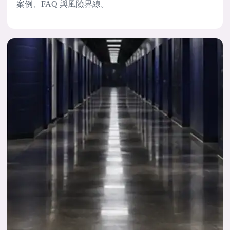
案例、FAQ 與風險界線。