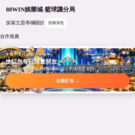
88WIN娛樂城-籃球讓分局
探索
主題
專欄
關於
切換深色
合作推薦
贊助
手慢的人只能看別人領
搶紅包每日限量開放
當日存款達標即可到首頁搶紅包，手速決定金額。
去搶紅包 →