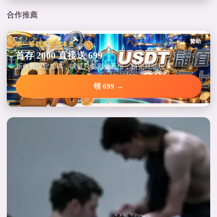
合作推薦
贊助
第一筆就多三成本金
首存 2000 直接送 699
新會員限定加碼，碼量只要彩金五倍，領完就能玩。
領 699 →