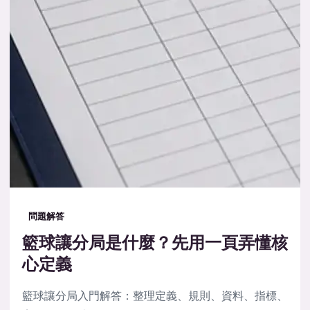
問題解答
籃球讓分局是什麼？先用一頁弄懂核
心定義
籃球讓分局入門解答：整理定義、規則、資料、指標、