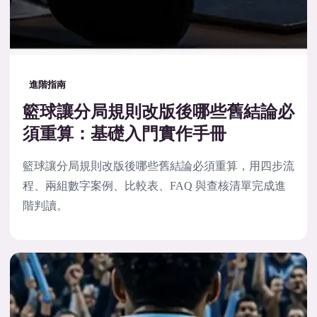
進階指南
籃球讓分局規則改版後哪些舊結論必
須重算：基礎入門實作手冊
籃球讓分局規則改版後哪些舊結論必須重算，用四步流
程、兩組數字案例、比較表、FAQ 與查核清單完成進
階判讀。