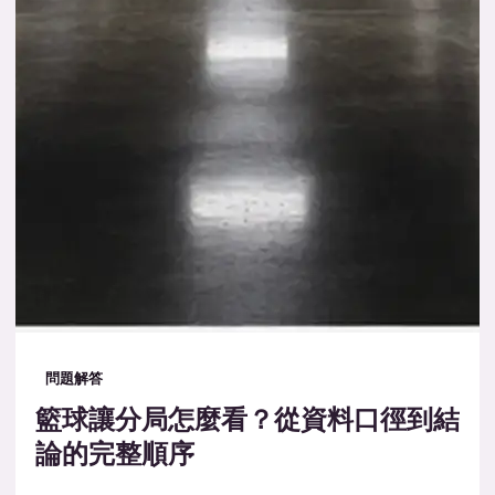
問題解答
籃球讓分局怎麼看？從資料口徑到結
論的完整順序