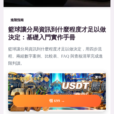
進階指南
籃球讓分局資訊到什麼程度才足以做
決定：基礎入門實作手冊
籃球讓分局資訊到什麼程度才足以做決定，用四步流
程、兩組數字案例、比較表、FAQ 與查核清單完成進
階判讀。
贊助
第一筆就多三成本金
首存 2000 直接送 699
新會員限定加碼，碼量只要彩金五倍，領完就能玩。
領 699 →