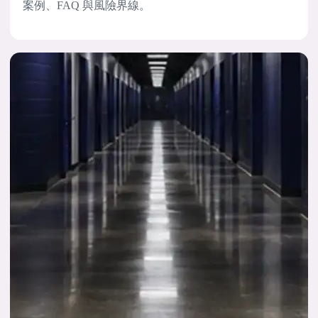
案例、FAQ 與風險界線。