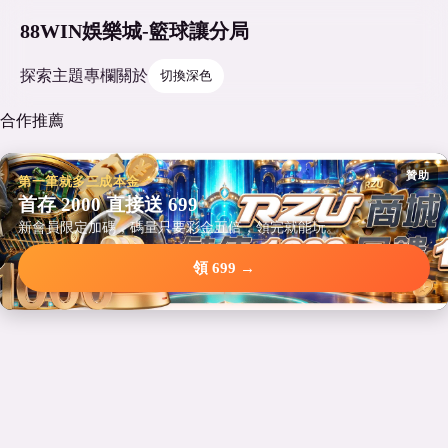
88WIN娛樂城-籃球讓分局
探索
主題
專欄
關於
切換深色
合作推薦
贊助
第一筆就多三成本金
首存 2000 直接送 699
新會員限定加碼，碼量只要彩金五倍，領完就能玩。
領 699 →