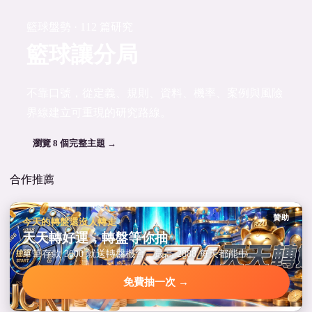
籃球盤勢 · 112 篇研究
籃球讓分局
不靠口號，從定義、規則、資料、機率、案例與風險
界線建立可重現的研究路線。
瀏覽 8 個完整主題 →
合作推薦
贊助
今天的轉盤還沒人轉走
天天轉好運，轉盤等你抽
單筆存款 3000 就送轉盤機會，最高 2888 每天都能中。
免費抽一次 →