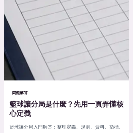
問題解答
籃球讓分局是什麼？先用一頁弄懂核
心定義
籃球讓分局入門解答：整理定義、規則、資料、指標、