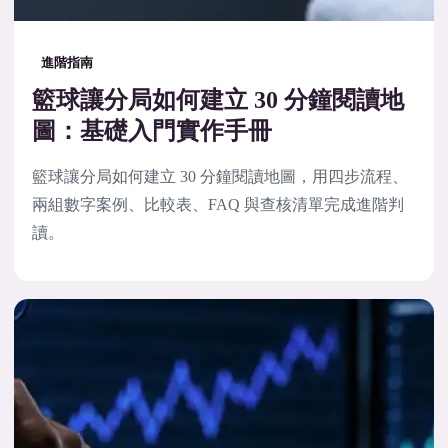
進階指南
籃球讓分局如何建立 30 分鐘閱讀地
圖：基礎入門實作手冊
籃球讓分局如何建立 30 分鐘閱讀地圖，用四步流程、
兩組數字案例、比較表、FAQ 與查核清單完成進階判
讀。