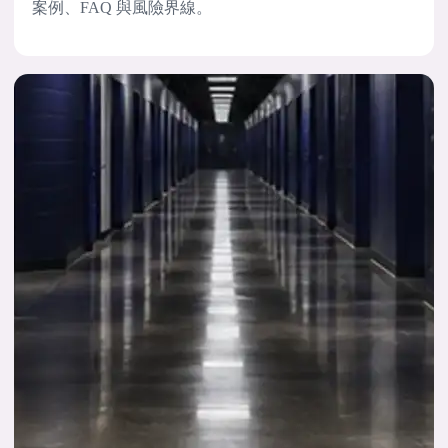
案例、FAQ 與風險界線。