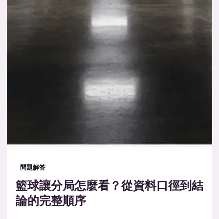
問題解答
籃球讓分局怎麼看？從資料口徑到結
論的完整順序