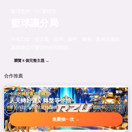
籃球盤勢 · 112 篇研究
籃球讓分局
不靠口號，從定義、規則、資料、機率、案例與風險
界線建立可重現的研究路線。
瀏覽 8 個完整主題 →
合作推薦
贊助
今天的轉盤還沒人轉走
天天轉好運，轉盤等你抽
單筆存款 3000 就送轉盤機會，最高 2888 每天都能中。
免費抽一次 →