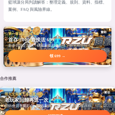
籃球讓分局判讀解答：整理定義、規則、資料、指標、
案例、FAQ 與風險界線。
贊助
第一筆就多三成本金
首存 2000 直接送 699
新會員限定加碼，碼量只要彩金五倍，領完就能玩。
領 699 →
合作推薦
贊助
很久沒回來？這包是你的
老玩家回歸再送一次
回鍋會員專屬彩金，優惠頁面一鍵領取不用問客服。