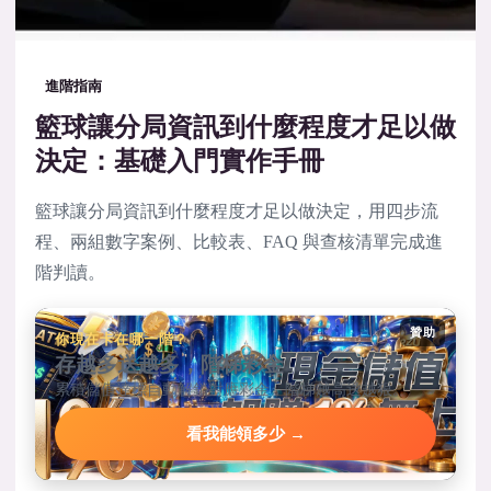
進階指南
籃球讓分局資訊到什麼程度才足以做
決定：基礎入門實作手冊
籃球讓分局資訊到什麼程度才足以做決定，用四步流
程、兩組數字案例、比較表、FAQ 與查核清單完成進
階判讀。
贊助
你現在卡在哪一階？
存越多送越多，階梯彩金
累積儲值達標自動解鎖對應彩金，階梯越高送越狠。
看我能領多少 →