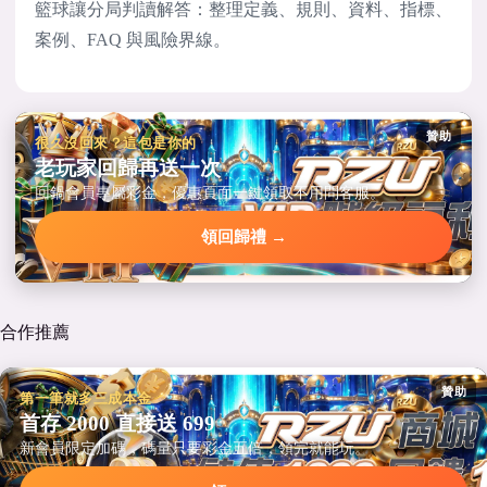
籃球讓分局判讀解答：整理定義、規則、資料、指標、
案例、FAQ 與風險界線。
贊助
很久沒回來？這包是你的
老玩家回歸再送一次
回鍋會員專屬彩金，優惠頁面一鍵領取不用問客服。
領回歸禮 →
合作推薦
贊助
第一筆就多三成本金
首存 2000 直接送 699
新會員限定加碼，碼量只要彩金五倍，領完就能玩。