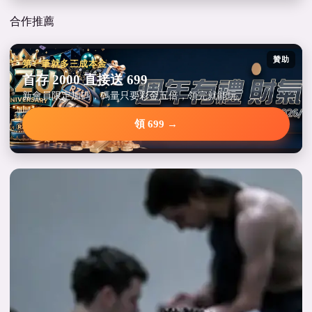
合作推薦
贊助
第一筆就多三成本金
首存 2000 直接送 699
新會員限定加碼，碼量只要彩金五倍，領完就能玩。
領 699 →