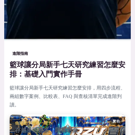
進階指南
籃球讓分局新手七天研究練習怎麼安
排：基礎入門實作手冊
籃球讓分局新手七天研究練習怎麼安排，用四步流程、
兩組數字案例、比較表、FAQ 與查核清單完成進階判
讀。
贊助
你現在卡在哪一階？
存越多送越多，階梯彩金