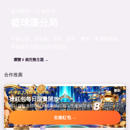
籃球盤勢 · 112 篇研究
籃球讓分局
不靠口號，從定義、規則、資料、機率、案例與風險
界線建立可重現的研究路線。
瀏覽 8 個完整主題 →
合作推薦
贊助
手慢的人只能看別人領
搶紅包每日限量開放
當日存款達標即可到首頁搶紅包，手速決定金額。
去搶紅包 →