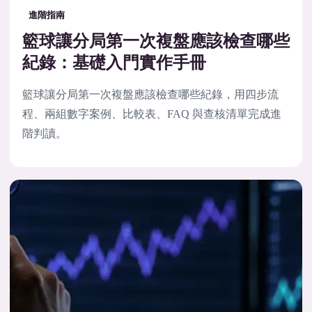
進階指南
籃球讓分局第一次複盤應該檢查哪些
紀錄：基礎入門實作手冊
籃球讓分局第一次複盤應該檢查哪些紀錄，用四步流
程、兩組數字案例、比較表、FAQ 與查核清單完成進
階判讀。