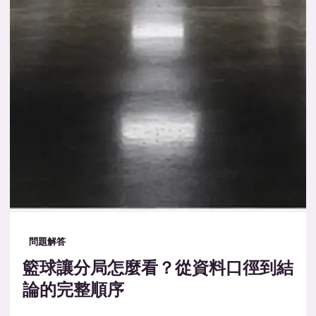
問題解答
籃球讓分局怎麼看？從資料口徑到結
論的完整順序