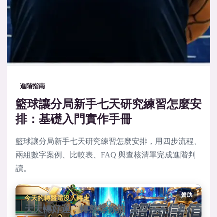
進階指南
籃球讓分局新手七天研究練習怎麼安
排：基礎入門實作手冊
籃球讓分局新手七天研究練習怎麼安排，用四步流程、
兩組數字案例、比較表、FAQ 與查核清單完成進階判
讀。
贊助
今天的轉盤還沒人轉走
天天轉好運，轉盤等你抽