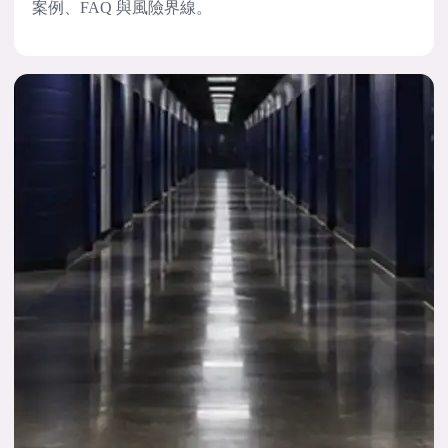
案例、FAQ 與風險界線。