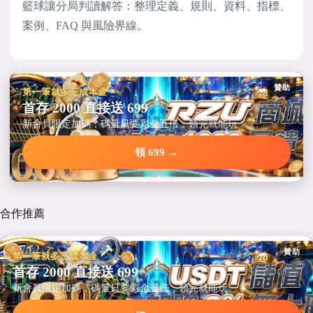
籃球讓分局判讀解答：整理定義、規則、資料、指標、
案例、FAQ 與風險界線。
贊助
第一筆就多三成本金
首存 2000 直接送 699
新會員限定加碼，碼量只要彩金五倍，領完就能玩。
領 699 →
合作推薦
贊助
第一筆就多三成本金
首存 2000 直接送 699
新會員限定加碼，碼量只要彩金五倍，領完就能玩。