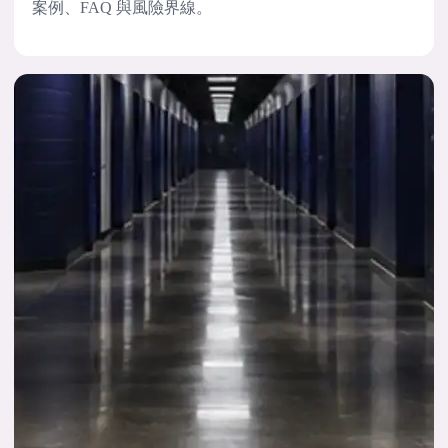
案例、FAQ 與風險界線。