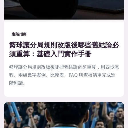
進階指南
籃球讓分局規則改版後哪些舊結論必
須重算：基礎入門實作手冊
籃球讓分局規則改版後哪些舊結論必須重算，用四步流
程、兩組數字案例、比較表、FAQ 與查核清單完成進
階判讀。