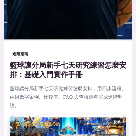
進階指南
籃球讓分局新手七天研究練習怎麼安
排：基礎入門實作手冊
籃球讓分局新手七天研究練習怎麼安排，用四步流程、
兩組數字案例、比較表、FAQ 與查核清單完成進階判
讀。
贊助
很久沒回來？這包是你的
老玩家回歸再送一次