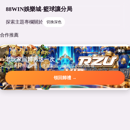
88WIN娛樂城-籃球讓分局
探索
主題
專欄
關於
切換深色
合作推薦
贊助
很久沒回來？這包是你的
老玩家回歸再送一次
回鍋會員專屬彩金，優惠頁面一鍵領取不用問客服。
領回歸禮 →