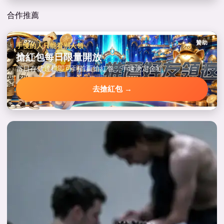
合作推薦
贊助
手慢的人只能看別人領
搶紅包每日限量開放
當日存款達標即可到首頁搶紅包，手速決定金額。
去搶紅包 →