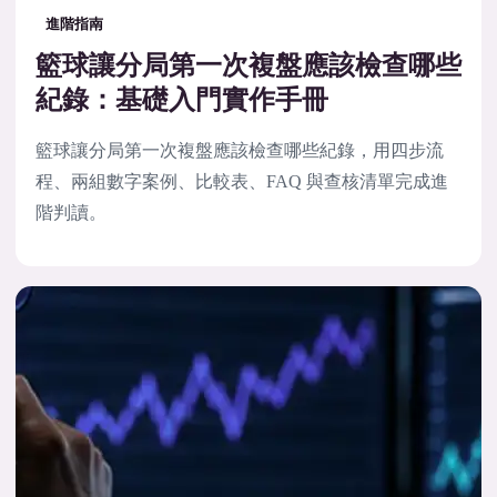
進階指南
籃球讓分局第一次複盤應該檢查哪些
紀錄：基礎入門實作手冊
籃球讓分局第一次複盤應該檢查哪些紀錄，用四步流
程、兩組數字案例、比較表、FAQ 與查核清單完成進
階判讀。