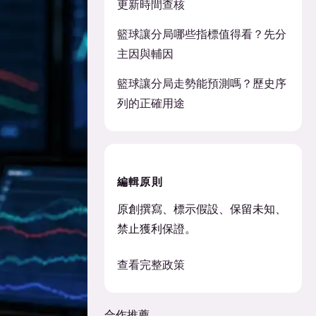
更新時間查核
籃球讓分局哪些指標值得看？先分
主因與輔因
籃球讓分局走勢能預測嗎？歷史序
列的正確用途
編輯原則
原創撰寫、標示假設、保留未知、
禁止獲利保證。
查看完整政策
合作推薦