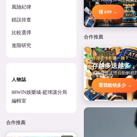
風險紀律
領 699 →
錯誤排查
比較選擇
合作推薦
進階研究
你現在卡在哪一階？
存越多送越多，
累積儲值達標自動解鎖
人物誌
看我能領多少 →
88WIN娛樂城-籃球讓分局
編輯室
合作推薦