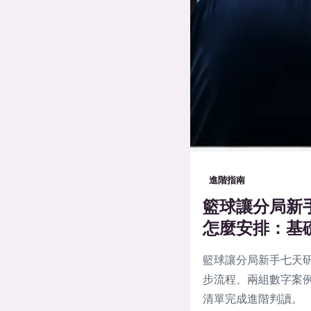
進階指南
籃球讓分局新
怎麼安排：基
籃球讓分局新手七天
步流程、兩組數字案例
清單完成進階判讀。