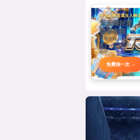
今天的轉盤還沒人轉
天天轉好運，
盤等你抽
單筆存款 3000 就送
機會，最高 2888 每
能中。
免費抽一次 →