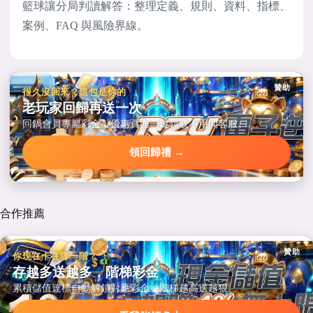
籃球讓分局判讀解答：整理定義、規則、資料、指標、
案例、FAQ 與風險界線。
贊助
很久沒回來？這包是你的
老玩家回歸再送一次
回鍋會員專屬彩金，優惠頁面一鍵領取不用問客服。
領回歸禮 →
合作推薦
贊助
你現在卡在哪一階？
存越多送越多，階梯彩金
累積儲值達標自動解鎖對應彩金，階梯越高送越狠。