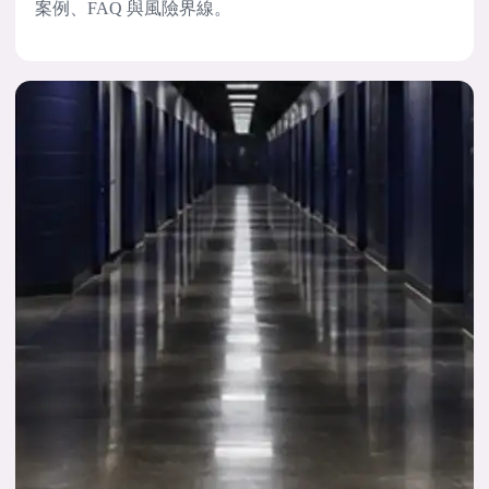
案例、FAQ 與風險界線。