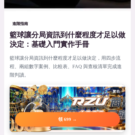
進階指南
籃球讓分局資訊到什麼程度才足以做
決定：基礎入門實作手冊
籃球讓分局資訊到什麼程度才足以做決定，用四步流
程、兩組數字案例、比較表、FAQ 與查核清單完成進
階判讀。
贊助
第一筆就多三成本金
首存 2000 直接送 699
新會員限定加碼，碼量只要彩金五倍，領完就能玩。
領 699 →