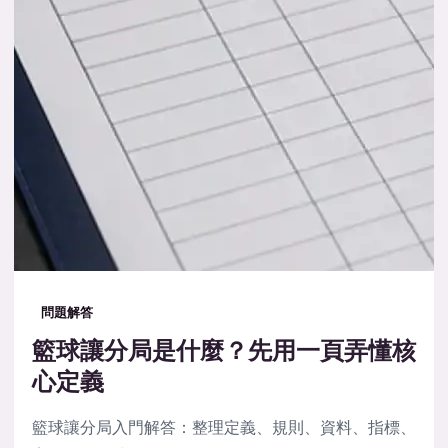
問題解答
籃球讓分局是什麼？先用一頁弄懂核
心定義
籃球讓分局入門解答：整理定義、規則、資料、指標、