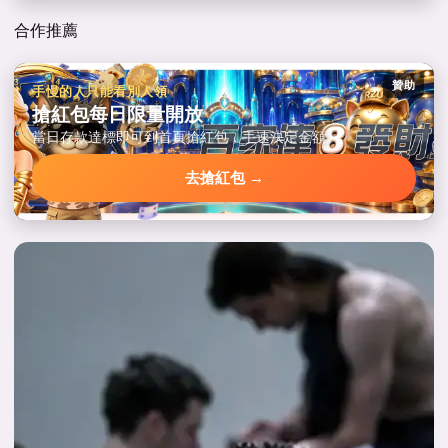
合作推薦
贊助
手慢的人只能看別人領
搶紅包每日限量開放
當日存款達標即可到首頁搶紅包，手速決定金額。
去搶紅包 →