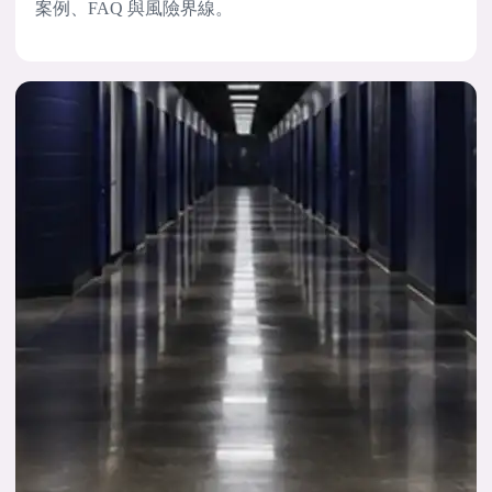
案例、FAQ 與風險界線。