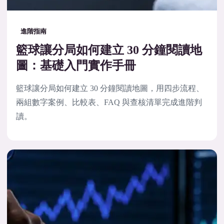
進階指南
籃球讓分局如何建立 30 分鐘閱讀地
圖：基礎入門實作手冊
籃球讓分局如何建立 30 分鐘閱讀地圖，用四步流程、
兩組數字案例、比較表、FAQ 與查核清單完成進階判
讀。