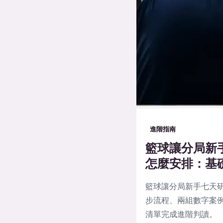
進階指南
籃球讓分局新
怎麼安排：基
籃球讓分局新手七天
步流程、兩組數字案例
清單完成進階判讀。