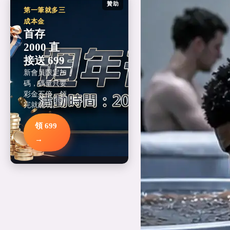
贊助
第一筆就多三
成本金
首存
2000 直
接送 699
新會員限定加
碼，碼量只要
彩金五倍，領
完就能玩。
領 699
→