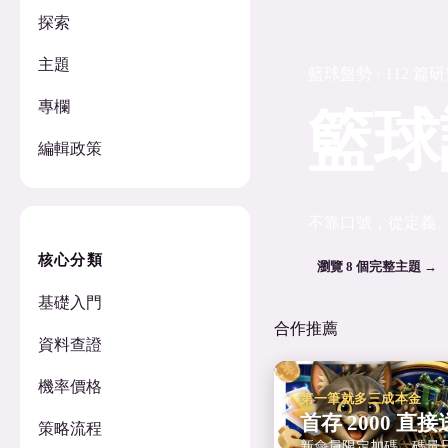
探索
主題
籃球盤勢 · 112 篇
專欄
籃球
編輯政策
不靠口號，從定義
核心分類
瀏覽 8 個完整主題 →
基礎入門
合作推薦
資料查證
機率價格
第一筆就多三成本金
首存 2000 直接送
策略流程
新會員限定加碼，碼量