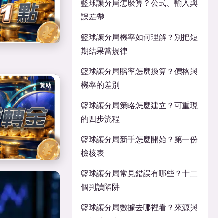
籃球讓分局怎麼算？公式、輸入與
誤差帶
籃球讓分局機率如何理解？別把短
期結果當規律
籃球讓分局賠率怎麼換算？價格與
機率的差別
贊助
籃球讓分局策略怎麼建立？可重現
的四步流程
籃球讓分局新手怎麼開始？第一份
檢核表
籃球讓分局常見錯誤有哪些？十二
個判讀陷阱
籃球讓分局數據去哪裡看？來源與