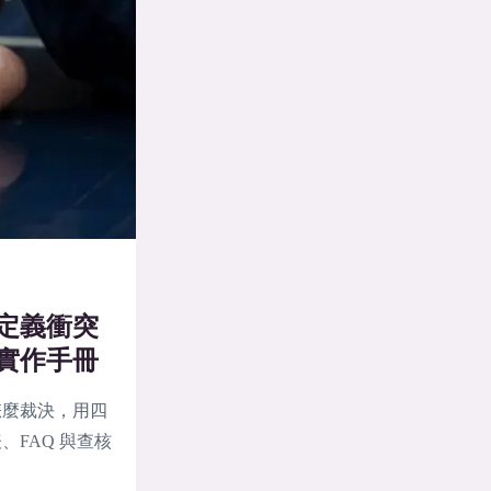
定義衝突
實作手冊
怎麼裁決，用四
FAQ 與查核