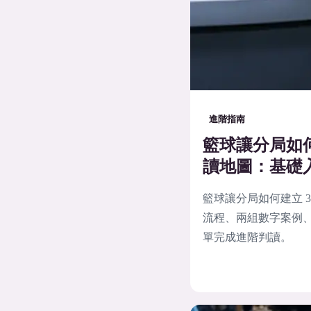
進階指南
籃球讓分局如何
讀地圖：基礎
籃球讓分局如何建立 
流程、兩組數字案例、
單完成進階判讀。