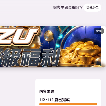
探索
主題
專欄
關於
切換深色
贊助
內容進度
112 / 112 篇已完成