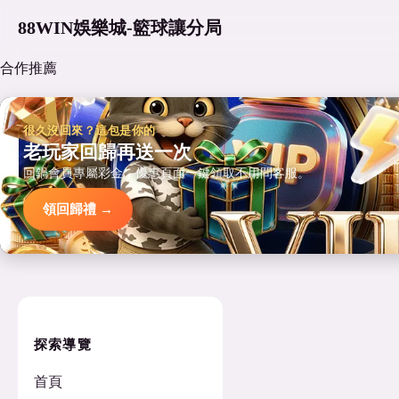
88WIN娛樂城-籃球讓分局
合作推薦
很久沒回來？這包是你的
老玩家回歸再送一次
回鍋會員專屬彩金，優惠頁面一鍵領取不用問客服。
領回歸禮 →
探索導覽
首頁