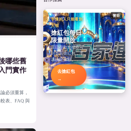
贊助
手慢的人只能看別
人領
搶紅包每日
限量開放
當日存款達標即可
到首頁搶紅包，手
速決定金額。
後哪些舊
入門實作
去搶紅包
→
結論必須重算，
表、FAQ 與