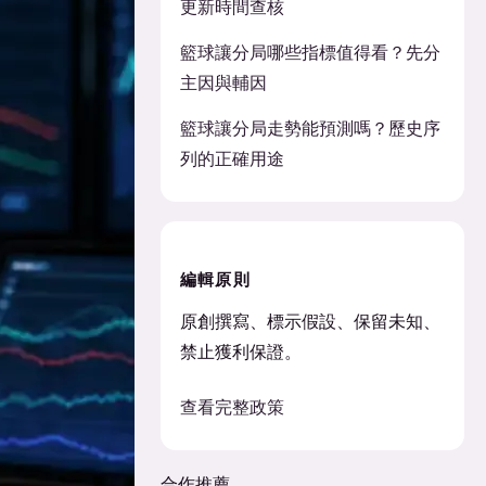
更新時間查核
籃球讓分局哪些指標值得看？先分
主因與輔因
籃球讓分局走勢能預測嗎？歷史序
列的正確用途
編輯原則
原創撰寫、標示假設、保留未知、
禁止獲利保證。
查看完整政策
合作推薦