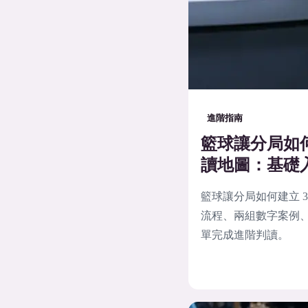
進階指南
籃球讓分局如何
讀地圖：基礎
籃球讓分局如何建立 
流程、兩組數字案例、
單完成進階判讀。