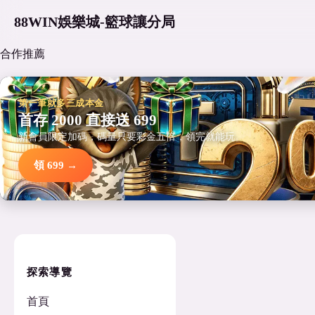
88WIN娛樂城-籃球讓分局
合作推薦
第一筆就多三成本金
首存 2000 直接送 699
新會員限定加碼，碼量只要彩金五倍，領完就能玩。
領 699 →
探索導覽
首頁