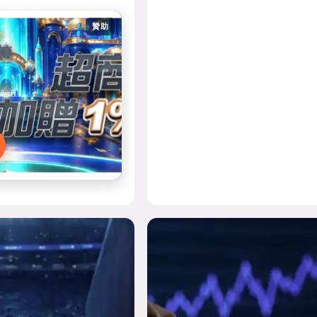
贊助
走
轉
轉盤
天都