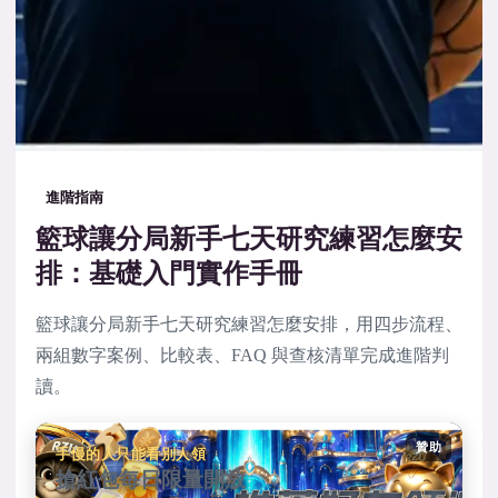
進階指南
籃球讓分局新手七天研究練習怎麼安
排：基礎入門實作手冊
籃球讓分局新手七天研究練習怎麼安排，用四步流程、
兩組數字案例、比較表、FAQ 與查核清單完成進階判
讀。
贊助
手慢的人只能看別人領
搶紅包每日限量開放