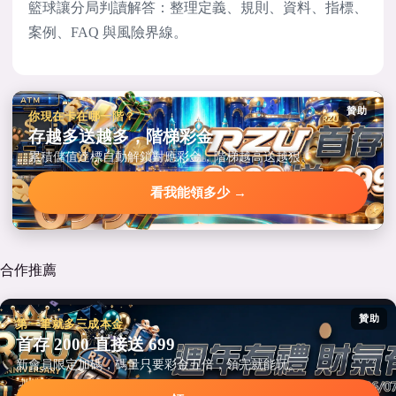
籃球讓分局判讀解答：整理定義、規則、資料、指標、
案例、FAQ 與風險界線。
贊助
你現在卡在哪一階？
存越多送越多，階梯彩金
累積儲值達標自動解鎖對應彩金，階梯越高送越狠。
看我能領多少 →
合作推薦
贊助
第一筆就多三成本金
首存 2000 直接送 699
新會員限定加碼，碼量只要彩金五倍，領完就能玩。