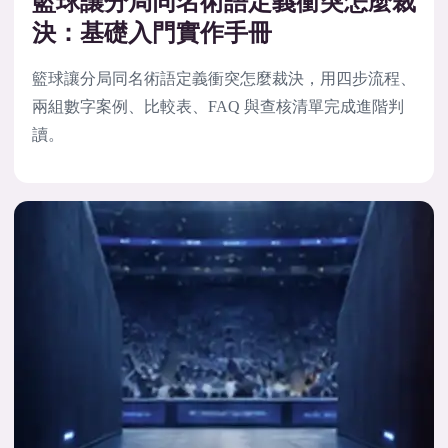
籃球讓分局同名術語定義衝突怎麼裁
決：基礎入門實作手冊
籃球讓分局同名術語定義衝突怎麼裁決，用四步流程、
兩組數字案例、比較表、FAQ 與查核清單完成進階判
讀。