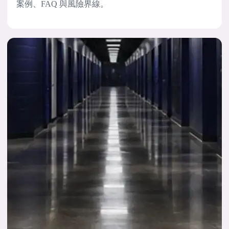
案例、FAQ 與風險界線。