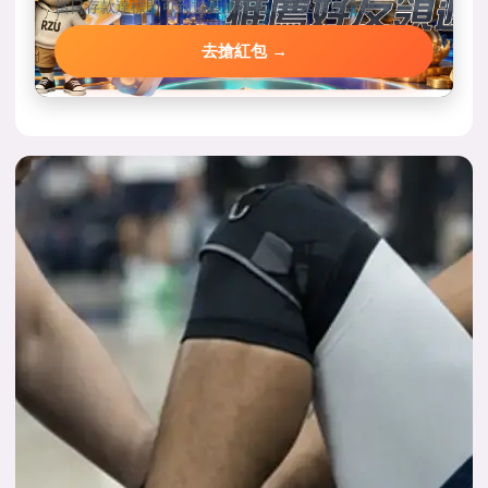
當日存款達標即可到首頁搶紅包，手速決定金額。
去搶紅包 →