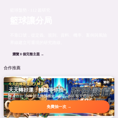
籃球盤勢 · 112 篇研究
籃球讓分局
不靠口號，從定義、規則、資料、機率、案例與風險
界線建立可重現的研究路線。
瀏覽 8 個完整主題 →
合作推薦
贊助
今天的轉盤還沒人轉走
天天轉好運，轉盤等你抽
單筆存款 3000 就送轉盤機會，最高 2888 每天都能中。
免費抽一次 →