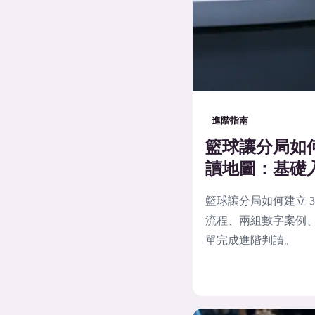
進階指南
籃球讓分局如何
讀地圖：基礎
籃球讓分局如何建立 
流程、兩組數字案例、
單完成進階判讀。