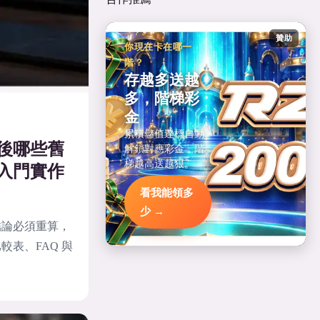
贊助
你現在卡在哪一
階？
存越多送越
多，階梯彩
金
累積儲值達標自動
後哪些舊
解鎖對應彩金，階
梯越高送越狠。
入門實作
看我能領多
少 →
結論必須重算，
表、FAQ 與