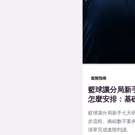
進階指南
籃球讓分局新
怎麼安排：基
籃球讓分局新手七天
步流程、兩組數字案例
清單完成進階判讀。