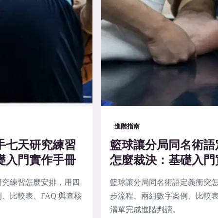
進階指南
手七天研究練習
籃球讓分局同名術語
礎入門實作手冊
怎麼裁決：基礎入門
研究練習怎麼安排，用四
籃球讓分局同名術語定義衝突
、比較表、FAQ 與查核
步流程、兩組數字案例、比較表、
清單完成進階判讀。