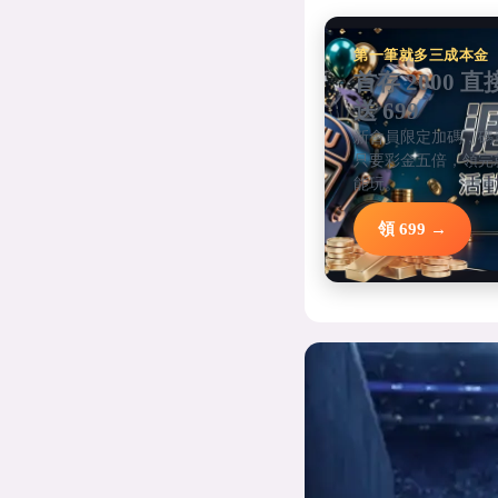
第一筆就多三成本金
首存 2000 直
送 699
新會員限定加碼，碼
只要彩金五倍，領完
能玩。
領 699 →