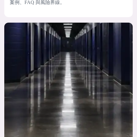
案例、FAQ 與風險界線。