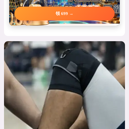
新會員限定加碼，碼量只要彩金五倍，領完就能玩。
領 699 →