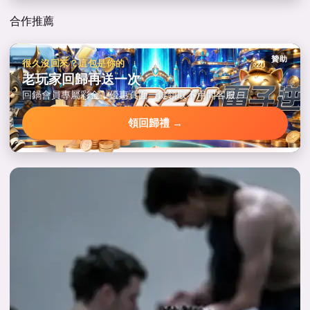
合作推薦
贊助
很久沒回來？這包是你的
老玩家回歸再送一次
回鍋會員專屬彩金，優惠頁面一鍵領取不用問客服。
領回歸禮 →