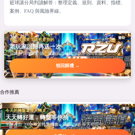
籃球讓分局判讀解答：整理定義、規則、資料、指標、
案例、FAQ 與風險界線。
贊助
很久沒回來？這包是你的
老玩家回歸再送一次
回鍋會員專屬彩金，優惠頁面一鍵領取不用問客服。
領回歸禮 →
合作推薦
贊助
今天的轉盤還沒人轉走
天天轉好運，轉盤等你抽
單筆存款 3000 就送轉盤機會，最高 2888 每天都能中。