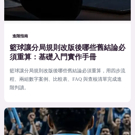
進階指南
籃球讓分局規則改版後哪些舊結論必
須重算：基礎入門實作手冊
籃球讓分局規則改版後哪些舊結論必須重算，用四步流
程、兩組數字案例、比較表、FAQ 與查核清單完成進
階判讀。