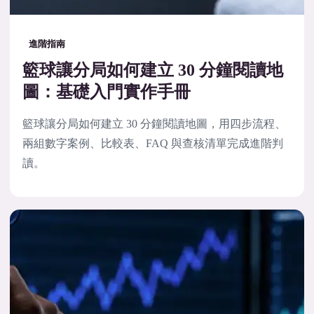
進階指南
籃球讓分局如何建立 30 分鐘閱讀地
圖：基礎入門實作手冊
籃球讓分局如何建立 30 分鐘閱讀地圖，用四步流程、
兩組數字案例、比較表、FAQ 與查核清單完成進階判
讀。