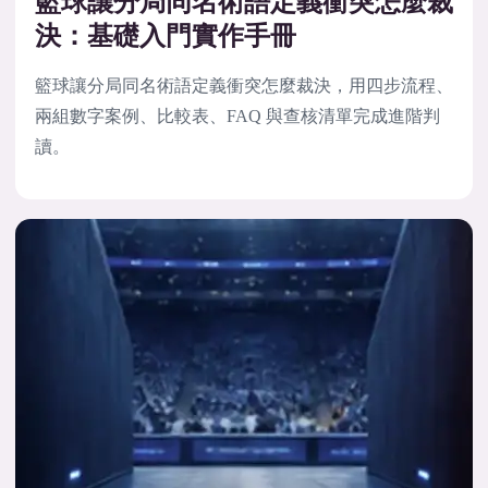
籃球讓分局同名術語定義衝突怎麼裁
決：基礎入門實作手冊
籃球讓分局同名術語定義衝突怎麼裁決，用四步流程、
兩組數字案例、比較表、FAQ 與查核清單完成進階判
讀。