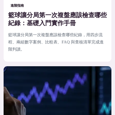
進階指南
籃球讓分局第一次複盤應該檢查哪些
紀錄：基礎入門實作手冊
籃球讓分局第一次複盤應該檢查哪些紀錄，用四步流
程、兩組數字案例、比較表、FAQ 與查核清單完成進
階判讀。