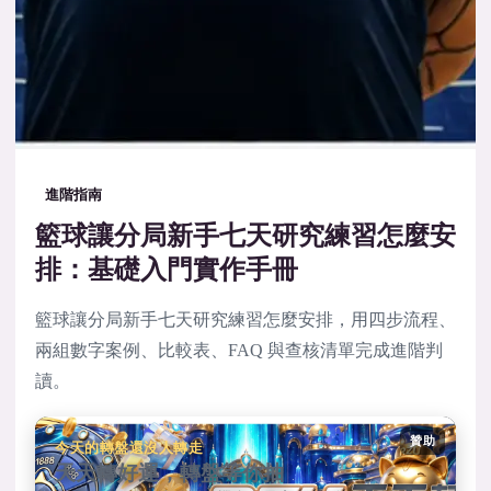
進階指南
籃球讓分局新手七天研究練習怎麼安
排：基礎入門實作手冊
籃球讓分局新手七天研究練習怎麼安排，用四步流程、
兩組數字案例、比較表、FAQ 與查核清單完成進階判
讀。
贊助
今天的轉盤還沒人轉走
天天轉好運，轉盤等你抽