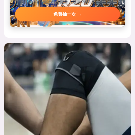
單筆存款 3000 就送轉盤機會，最高 2888 每天都能中。
免費抽一次 →