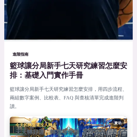
進階指南
籃球讓分局新手七天研究練習怎麼安
排：基礎入門實作手冊
籃球讓分局新手七天研究練習怎麼安排，用四步流程、
兩組數字案例、比較表、FAQ 與查核清單完成進階判
讀。
贊助
今天的轉盤還沒人轉走
天天轉好運，轉盤等你抽