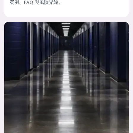
案例、FAQ 與風險界線。