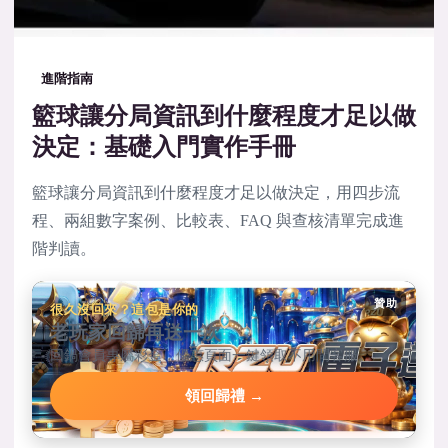
進階指南
籃球讓分局資訊到什麼程度才足以做
決定：基礎入門實作手冊
籃球讓分局資訊到什麼程度才足以做決定，用四步流
程、兩組數字案例、比較表、FAQ 與查核清單完成進
階判讀。
贊助
很久沒回來？這包是你的
老玩家回歸再送一次
回鍋會員專屬彩金，優惠頁面一鍵領取不用問客服。
領回歸禮 →