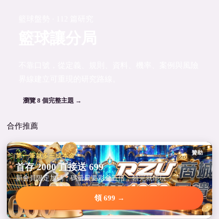
籃球盤勢 · 112 篇研究
籃球讓分局
不靠口號，從定義、規則、資料、機率、案例與風險
界線建立可重現的研究路線。
瀏覽 8 個完整主題 →
合作推薦
贊助
第一筆就多三成本金
首存 2000 直接送 699
新會員限定加碼，碼量只要彩金五倍，領完就能玩。
領 699 →