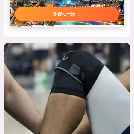
單筆存款 3000 就送轉盤機會，最高 2888 每天都能中。
免費抽一次 →