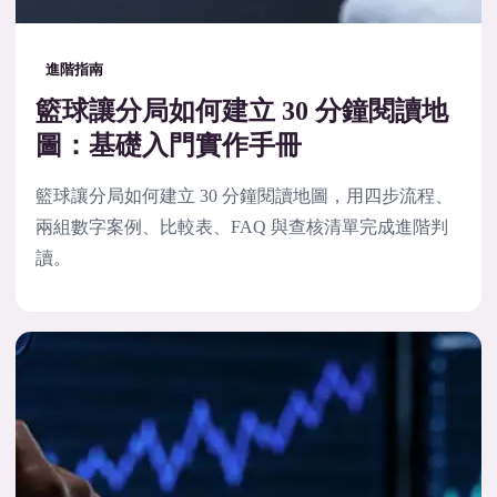
進階指南
籃球讓分局如何建立 30 分鐘閱讀地
圖：基礎入門實作手冊
籃球讓分局如何建立 30 分鐘閱讀地圖，用四步流程、
兩組數字案例、比較表、FAQ 與查核清單完成進階判
讀。