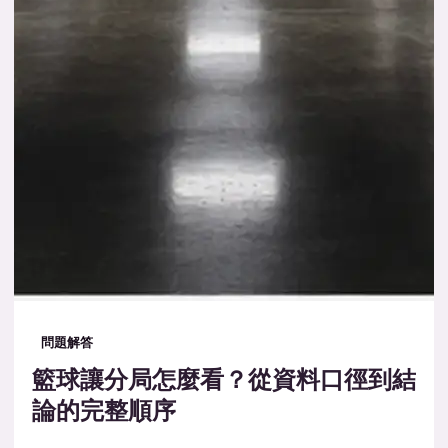
問題解答
籃球讓分局怎麼看？從資料口徑到結
論的完整順序