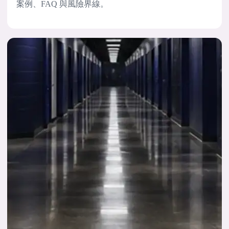
案例、FAQ 與風險界線。