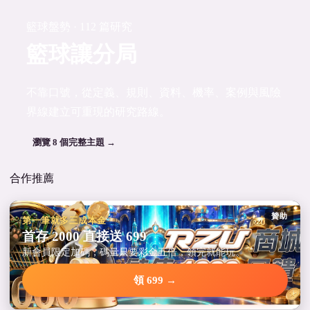
籃球盤勢 · 112 篇研究
籃球讓分局
不靠口號，從定義、規則、資料、機率、案例與風險
界線建立可重現的研究路線。
瀏覽 8 個完整主題 →
合作推薦
贊助
第一筆就多三成本金
首存 2000 直接送 699
新會員限定加碼，碼量只要彩金五倍，領完就能玩。
領 699 →