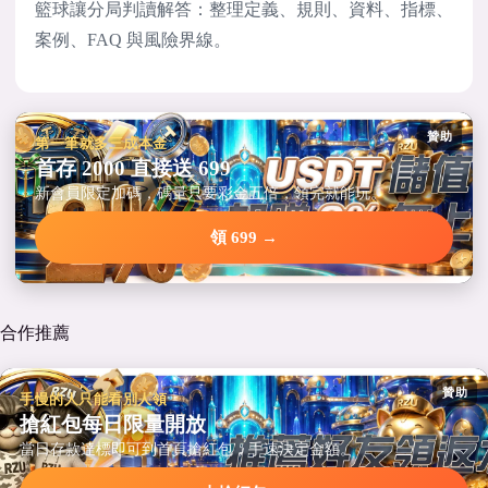
籃球讓分局判讀解答：整理定義、規則、資料、指標、
案例、FAQ 與風險界線。
贊助
第一筆就多三成本金
首存 2000 直接送 699
新會員限定加碼，碼量只要彩金五倍，領完就能玩。
領 699 →
合作推薦
贊助
手慢的人只能看別人領
搶紅包每日限量開放
當日存款達標即可到首頁搶紅包，手速決定金額。