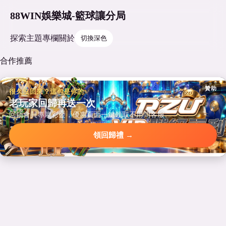
88WIN娛樂城-籃球讓分局
探索
主題
專欄
關於
切換深色
合作推薦
贊助
很久沒回來？這包是你的
老玩家回歸再送一次
回鍋會員專屬彩金，優惠頁面一鍵領取不用問客服。
領回歸禮 →