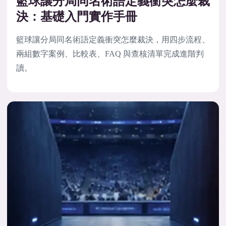
籃球讓分局同名術語定義衝突怎麼裁
決：基礎入門實作手冊
籃球讓分局同名術語定義衝突怎麼裁決，用四步流程、
兩組數字案例、比較表、FAQ 與查核清單完成進階判
讀。