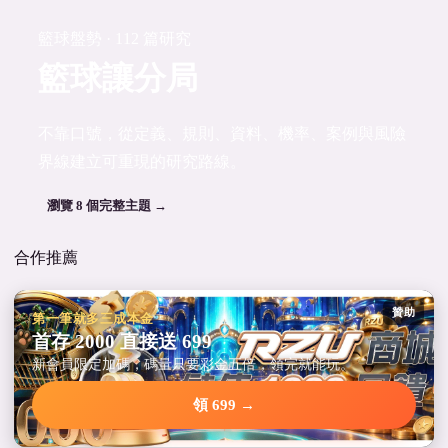
籃球盤勢 · 112 篇研究
籃球讓分局
不靠口號，從定義、規則、資料、機率、案例與風險
界線建立可重現的研究路線。
瀏覽 8 個完整主題 →
合作推薦
贊助
第一筆就多三成本金
首存 2000 直接送 699
新會員限定加碼，碼量只要彩金五倍，領完就能玩。
領 699 →