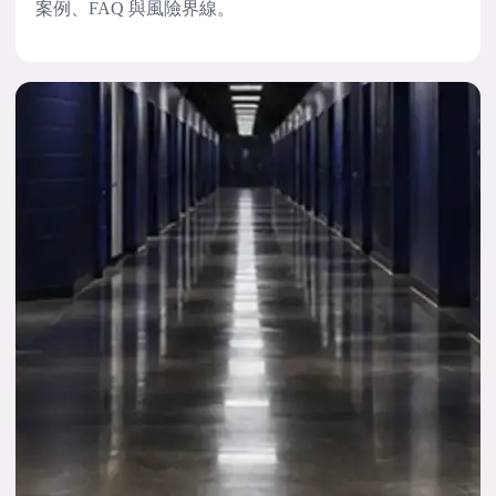
案例、FAQ 與風險界線。