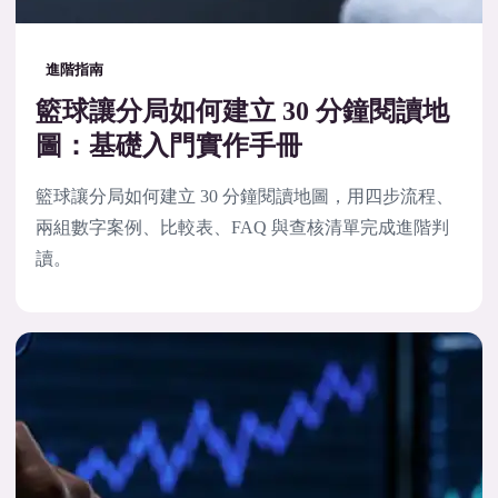
進階指南
籃球讓分局如何建立 30 分鐘閱讀地
圖：基礎入門實作手冊
籃球讓分局如何建立 30 分鐘閱讀地圖，用四步流程、
兩組數字案例、比較表、FAQ 與查核清單完成進階判
讀。