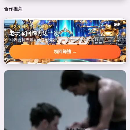
合作推薦
贊助
很久沒回來？這包是你的
老玩家回歸再送一次
回鍋會員專屬彩金，優惠頁面一鍵領取不用問客服。
領回歸禮 →