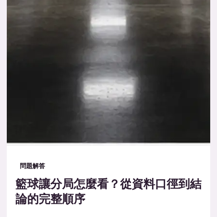
問題解答
籃球讓分局怎麼看？從資料口徑到結
論的完整順序