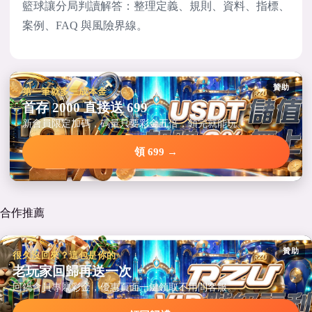
籃球讓分局判讀解答：整理定義、規則、資料、指標、
案例、FAQ 與風險界線。
贊助
第一筆就多三成本金
首存 2000 直接送 699
新會員限定加碼，碼量只要彩金五倍，領完就能玩。
領 699 →
合作推薦
贊助
很久沒回來？這包是你的
老玩家回歸再送一次
回鍋會員專屬彩金，優惠頁面一鍵領取不用問客服。