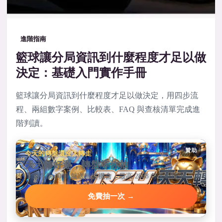
進階指南
籃球讓分局資訊到什麼程度才足以做
決定：基礎入門實作手冊
籃球讓分局資訊到什麼程度才足以做決定，用四步流
程、兩組數字案例、比較表、FAQ 與查核清單完成進
階判讀。
贊助
今天的轉盤還沒人轉走
天天轉好運，轉盤等你抽
單筆存款 3000 就送轉盤機會，最高 2888 每天都能中。
免費抽一次 →