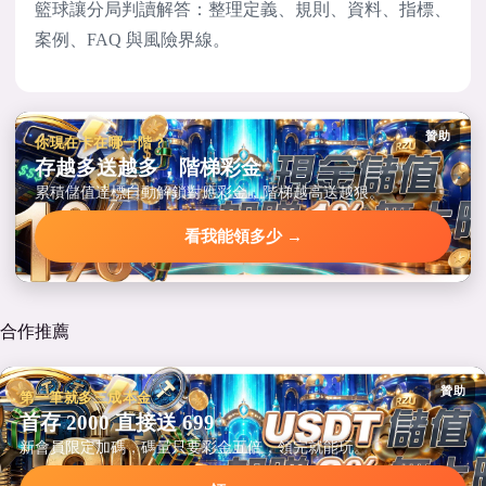
籃球讓分局判讀解答：整理定義、規則、資料、指標、
案例、FAQ 與風險界線。
贊助
你現在卡在哪一階？
存越多送越多，階梯彩金
累積儲值達標自動解鎖對應彩金，階梯越高送越狠。
看我能領多少 →
合作推薦
贊助
第一筆就多三成本金
首存 2000 直接送 699
新會員限定加碼，碼量只要彩金五倍，領完就能玩。