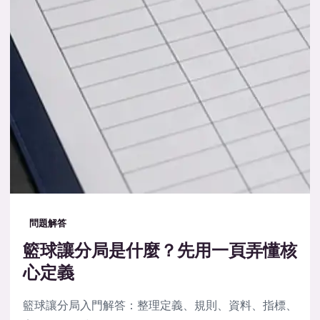
問題解答
籃球讓分局是什麼？先用一頁弄懂核
心定義
籃球讓分局入門解答：整理定義、規則、資料、指標、