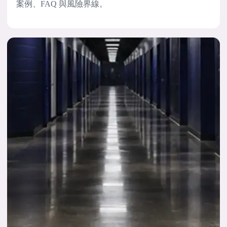
案例、FAQ 與風險界線。