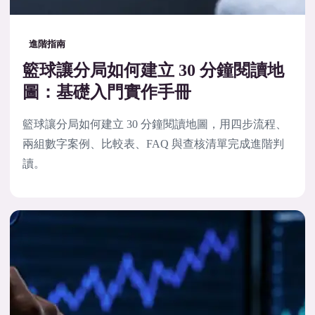
進階指南
籃球讓分局如何建立 30 分鐘閱讀地
圖：基礎入門實作手冊
籃球讓分局如何建立 30 分鐘閱讀地圖，用四步流程、
兩組數字案例、比較表、FAQ 與查核清單完成進階判
讀。