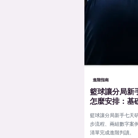
進階指南
籃球讓分局新
怎麼安排：基
籃球讓分局新手七天
步流程、兩組數字案例
清單完成進階判讀。