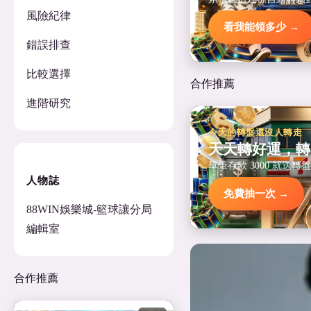
風險紀律
看我能領多少 →
錯誤排查
比較選擇
合作推薦
進階研究
今天的轉盤還沒人轉走
天天轉好運，轉
單筆存款 3000 就送轉
人物誌
免費抽一次 →
88WIN娛樂城-籃球讓分局
編輯室
合作推薦