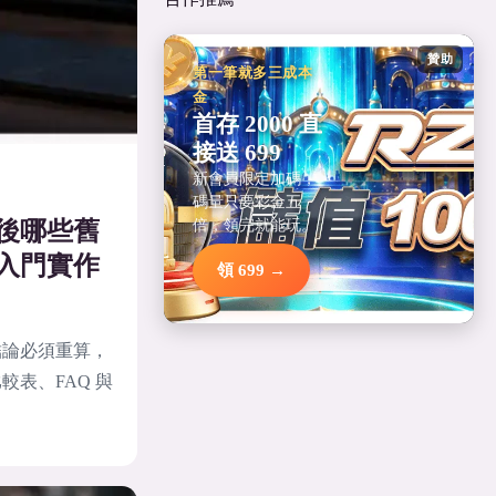
贊助
第一筆就多三成本
金
首存 2000 直
接送 699
新會員限定加碼，
碼量只要彩金五
倍，領完就能玩。
後哪些舊
入門實作
領 699 →
結論必須重算，
表、FAQ 與