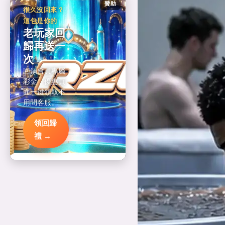
贊助
很久沒回來？
這包是你的
老玩家回
歸再送一
次
回鍋會員專屬
彩金，優惠頁
面一鍵領取不
用問客服。
領回歸
禮 →