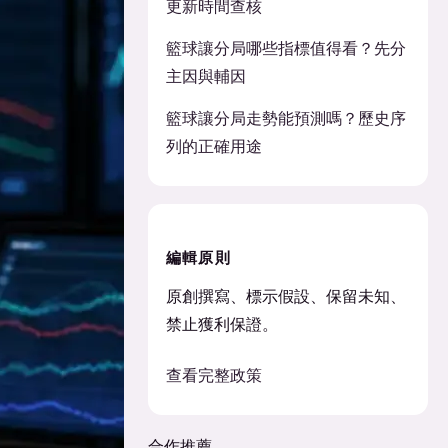
更新時間查核
籃球讓分局哪些指標值得看？先分
主因與輔因
籃球讓分局走勢能預測嗎？歷史序
列的正確用途
編輯原則
原創撰寫、標示假設、保留未知、
禁止獲利保證。
查看完整政策
合作推薦