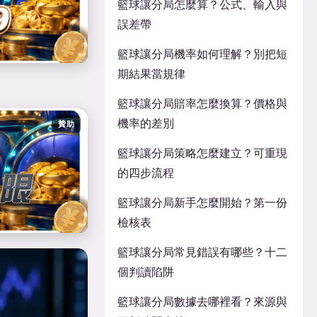
籃球讓分局怎麼算？公式、輸入與
誤差帶
籃球讓分局機率如何理解？別把短
期結果當規律
籃球讓分局賠率怎麼換算？價格與
機率的差別
贊助
籃球讓分局策略怎麼建立？可重現
的四步流程
籃球讓分局新手怎麼開始？第一份
檢核表
籃球讓分局常見錯誤有哪些？十二
個判讀陷阱
籃球讓分局數據去哪裡看？來源與