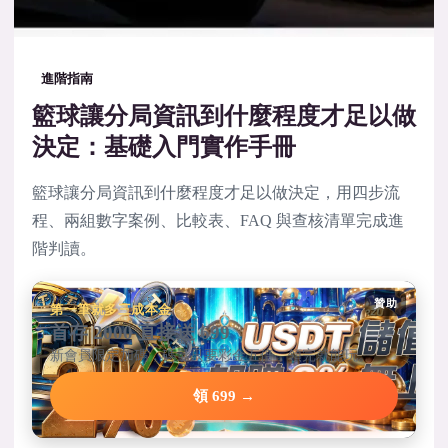
進階指南
籃球讓分局資訊到什麼程度才足以做
決定：基礎入門實作手冊
籃球讓分局資訊到什麼程度才足以做決定，用四步流
程、兩組數字案例、比較表、FAQ 與查核清單完成進
階判讀。
贊助
第一筆就多三成本金
首存 2000 直接送 699
新會員限定加碼，碼量只要彩金五倍，領完就能玩。
領 699 →