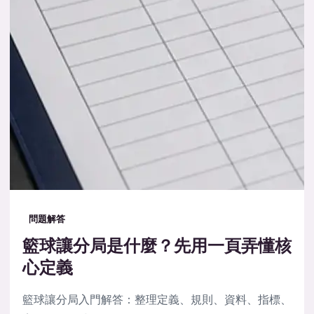
問題解答
籃球讓分局是什麼？先用一頁弄懂核
心定義
籃球讓分局入門解答：整理定義、規則、資料、指標、