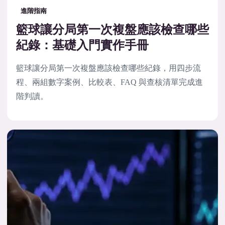
進階指南
籃球讓分局第一次複盤應該檢查哪些
紀錄：基礎入門實作手冊
籃球讓分局第一次複盤應該檢查哪些紀錄，用四步流
程、兩組數字案例、比較表、FAQ 與查核清單完成進
階判讀。