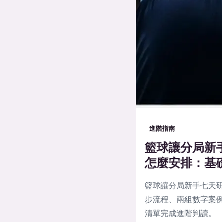
進階指南
籃球讓分局新
怎麼安排：基
籃球讓分局新手七天
步流程、兩組數字案例
清單完成進階判讀。