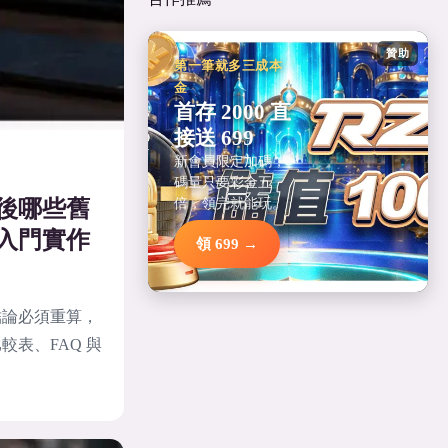
贊助
第一筆就多三成本
金
首存 2000 直
接送 699
新會員限定加碼，
碼量只要彩金五
倍，領完就能玩。
後哪些舊
入門實作
領 699 →
結論必須重算，
表、FAQ 與