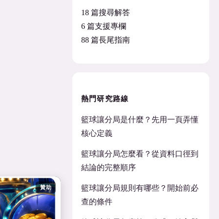
18 篇搜尋解答
6 篇支援專欄
88 篇長尾指南
熱門研究路線
籃球讓分局是什麼？先用一頁弄懂
核心定義
籃球讓分局怎麼看？從資料口徑到
結論的完整順序
籃球讓分局規則有哪些？開始前必
贊助
查的條件