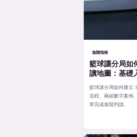
進階指南
籃球讓分局如何
讀地圖：基礎
籃球讓分局如何建立 
流程、兩組數字案例、
單完成進階判讀。