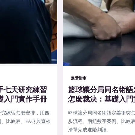
進階指南
手七天研究練習
籃球讓分局同名術語
礎入門實作手冊
怎麼裁決：基礎入門
研究練習怎麼安排，用四
籃球讓分局同名術語定義衝突
、比較表、FAQ 與查核
步流程、兩組數字案例、比較表、
清單完成進階判讀。