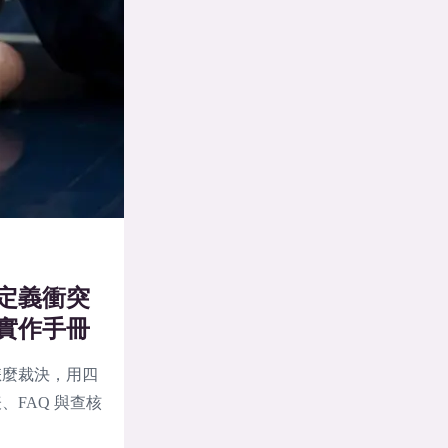
定義衝突
實作手冊
怎麼裁決，用四
FAQ 與查核