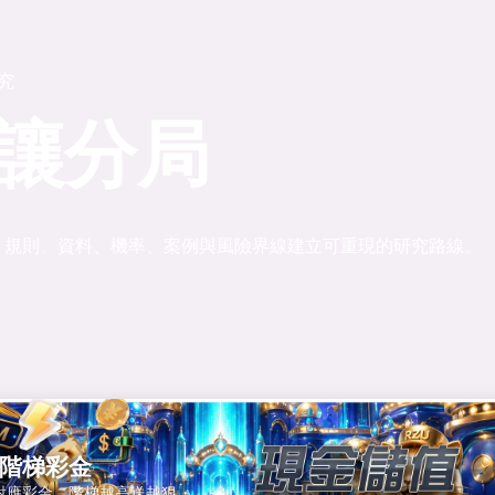
研究
讓分局
、規則、資料、機率、案例與風險界線建立可重現的研究路線。
階梯彩金
對應彩金，階梯越高送越狠。