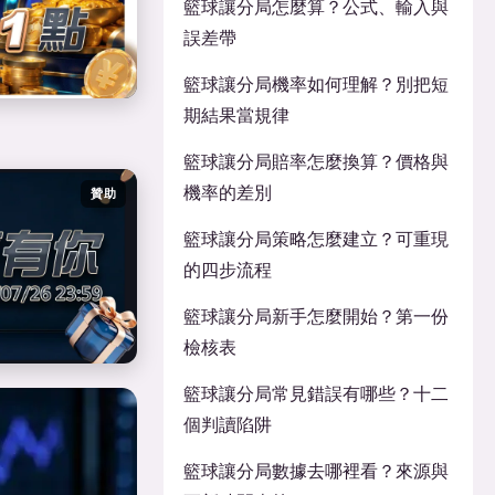
籃球讓分局怎麼算？公式、輸入與
誤差帶
籃球讓分局機率如何理解？別把短
期結果當規律
籃球讓分局賠率怎麼換算？價格與
機率的差別
贊助
籃球讓分局策略怎麼建立？可重現
的四步流程
籃球讓分局新手怎麼開始？第一份
檢核表
籃球讓分局常見錯誤有哪些？十二
個判讀陷阱
籃球讓分局數據去哪裡看？來源與