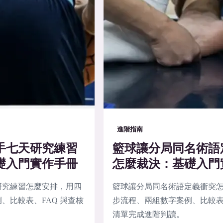
進階指南
手七天研究練習
籃球讓分局同名術語
礎入門實作手冊
怎麼裁決：基礎入門
研究練習怎麼安排，用四
籃球讓分局同名術語定義衝突
、比較表、FAQ 與查核
步流程、兩組數字案例、比較表、
清單完成進階判讀。