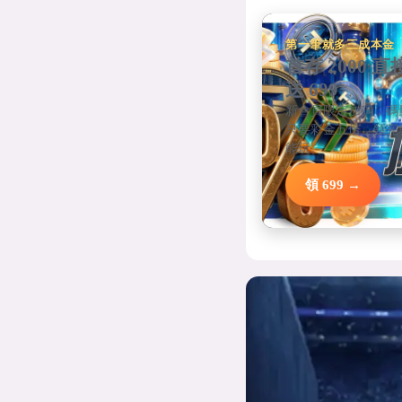
第一筆就多三成本金
首存 2000 直
送 699
新會員限定加碼，碼
只要彩金五倍，領完
能玩。
領 699 →