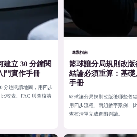
進階指南
建立 30 分鐘閱
籃球讓分局規則改版
入門實作手冊
結論必須重算：基礎
手冊
30 分鐘閱讀地圖，用四步
比較表、FAQ 與查核清
籃球讓分局規則改版後哪些舊
用四步流程、兩組數字案例、比較
查核清單完成進階判讀。