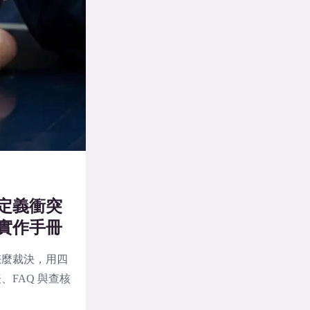
定義衝突
實作手冊
怎麼裁決，用四
FAQ 與查核