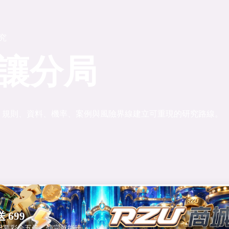
研究
讓分局
、規則、資料、機率、案例與風險界線建立可重現的研究路線。
 699
只要彩金五倍，領完就能玩。