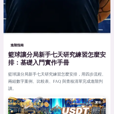
進階指南
籃球讓分局新手七天研究練習怎麼安
排：基礎入門實作手冊
籃球讓分局新手七天研究練習怎麼安排，用四步流程、
兩組數字案例、比較表、FAQ 與查核清單完成進階判
讀。
贊助
第一筆就多三成本金
首存 2000 直接送 699