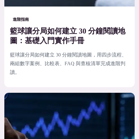
進階指南
籃球讓分局如何建立 30 分鐘閱讀地
圖：基礎入門實作手冊
籃球讓分局如何建立 30 分鐘閱讀地圖，用四步流程、
兩組數字案例、比較表、FAQ 與查核清單完成進階判
讀。