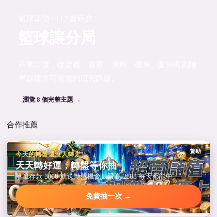
籃球盤勢 · 112 篇研究
籃球讓分局
不靠口號，從定義、規則、資料、機率、案例與風險
界線建立可重現的研究路線。
瀏覽 8 個完整主題 →
合作推薦
贊助
今天的轉盤還沒人轉走
天天轉好運，轉盤等你抽
單筆存款 3000 就送轉盤機會，最高 2888 每天都能中。
免費抽一次 →