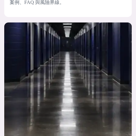
案例、FAQ 與風險界線。