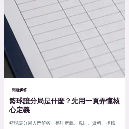
問題解答
籃球讓分局是什麼？先用一頁弄懂核
心定義
籃球讓分局入門解答：整理定義、規則、資料、指標、