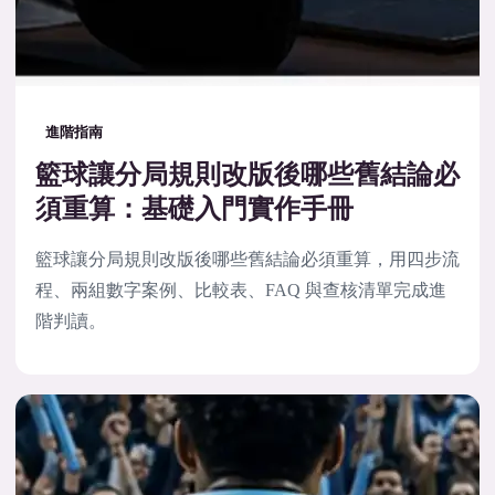
進階指南
籃球讓分局規則改版後哪些舊結論必
須重算：基礎入門實作手冊
籃球讓分局規則改版後哪些舊結論必須重算，用四步流
程、兩組數字案例、比較表、FAQ 與查核清單完成進
階判讀。