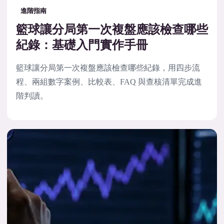
進階指南
籃球讓分局第一次複盤應該檢查哪些
紀錄：基礎入門實作手冊
籃球讓分局第一次複盤應該檢查哪些紀錄，用四步流
程、兩組數字案例、比較表、FAQ 與查核清單完成進
階判讀。