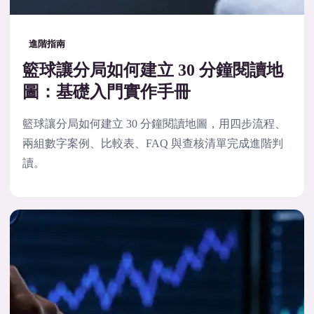
進階指南
籃球讓分局如何建立 30 分鐘閱讀地
圖：基礎入門實作手冊
籃球讓分局如何建立 30 分鐘閱讀地圖，用四步流程、
兩組數字案例、比較表、FAQ 與查核清單完成進階判
讀。