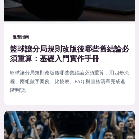
進階指南
籃球讓分局規則改版後哪些舊結論必
須重算：基礎入門實作手冊
籃球讓分局規則改版後哪些舊結論必須重算，用四步流
程、兩組數字案例、比較表、FAQ 與查核清單完成進
階判讀。