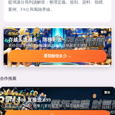
籃球讓分局判讀解答：整理定義、規則、資料、指標、
案例、FAQ 與風險界線。
贊助
你現在卡在哪一階？
存越多送越多，階梯彩金
累積儲值達標自動解鎖對應彩金，階梯越高送越狠。
看我能領多少 →
合作推薦
贊助
第一筆就多三成本金
首存 2000 直接送 699
新會員限定加碼，碼量只要彩金五倍，領完就能玩。