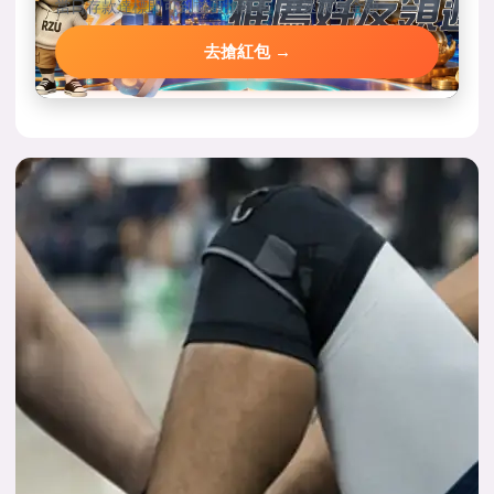
當日存款達標即可到首頁搶紅包，手速決定金額。
去搶紅包 →