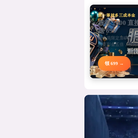
第一筆就多三成本金
首存 2000 直
送 699
新會員限定加碼，碼
只要彩金五倍，領完
能玩。
領 699 →