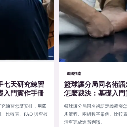
進階指南
手七天研究練習
籃球讓分局同名術語
礎入門實作手冊
怎麼裁決：基礎入門
研究練習怎麼安排，用四
籃球讓分局同名術語定義衝突
、比較表、FAQ 與查核
步流程、兩組數字案例、比較表、
清單完成進階判讀。