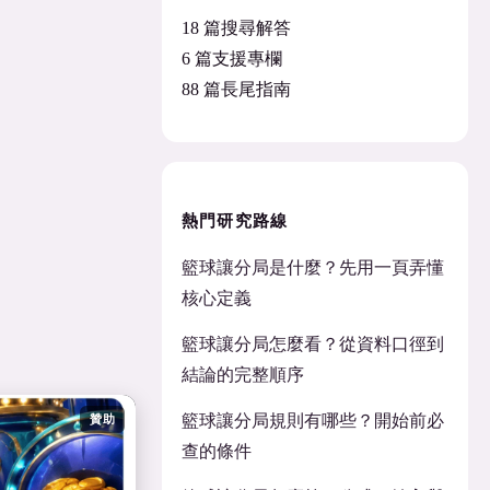
18 篇搜尋解答
6 篇支援專欄
88 篇長尾指南
熱門研究路線
籃球讓分局是什麼？先用一頁弄懂
核心定義
籃球讓分局怎麼看？從資料口徑到
結論的完整順序
籃球讓分局規則有哪些？開始前必
贊助
查的條件