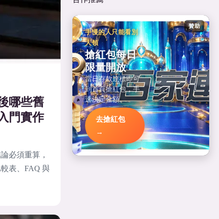
贊助
手慢的人只能看別
人領
搶紅包每日
限量開放
當日存款達標即可
到首頁搶紅包，手
速決定金額。
後哪些舊
入門實作
去搶紅包
→
結論必須重算，
表、FAQ 與