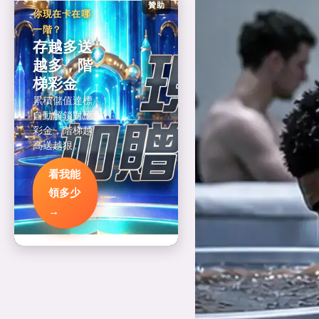
贊助
你現在卡在哪
一階？
存越多送
越多，階
梯彩金
累積儲值達標
自動解鎖對應
彩金，階梯越
高送越狠。
看我能
領多少
→