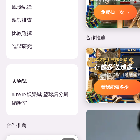
風險紀律
免費抽一次 →
錯誤排查
比較選擇
合作推薦
進階研究
你現在卡在哪一階？
存越多送越多，
累積儲值達標自動解鎖
人物誌
看我能領多少 →
88WIN娛樂城-籃球讓分局
編輯室
合作推薦