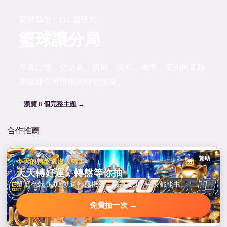
籃球盤勢 · 112 篇研究
籃球讓分局
不靠口號，從定義、規則、資料、機率、案例與風險
界線建立可重現的研究路線。
瀏覽 8 個完整主題 →
合作推薦
贊助
今天的轉盤還沒人轉走
天天轉好運，轉盤等你抽
單筆存款 3000 就送轉盤機會，最高 2888 每天都能中。
免費抽一次 →