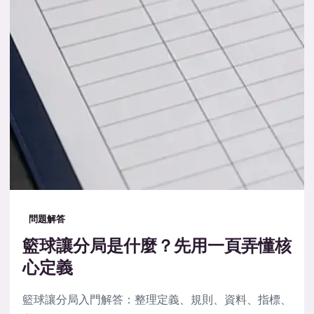
問題解答
籃球讓分局是什麼？先用一頁弄懂核
心定義
籃球讓分局入門解答：整理定義、規則、資料、指標、