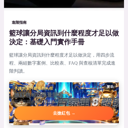
進階指南
籃球讓分局資訊到什麼程度才足以做
決定：基礎入門實作手冊
籃球讓分局資訊到什麼程度才足以做決定，用四步流
程、兩組數字案例、比較表、FAQ 與查核清單完成進
階判讀。
贊助
手慢的人只能看別人領
搶紅包每日限量開放
當日存款達標即可到首頁搶紅包，手速決定金額。
去搶紅包 →