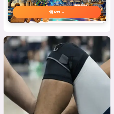
新會員限定加碼，碼量只要彩金五倍，領完就能玩。
領 699 →