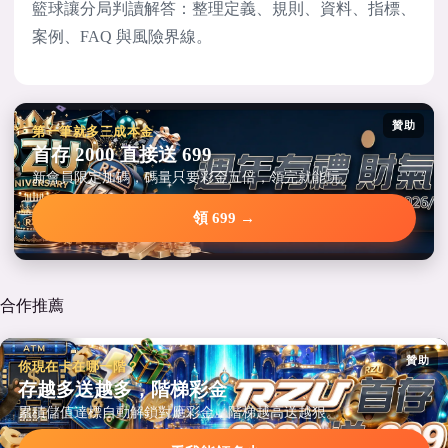
籃球讓分局判讀解答：整理定義、規則、資料、指標、
案例、FAQ 與風險界線。
贊助
第一筆就多三成本金
首存 2000 直接送 699
新會員限定加碼，碼量只要彩金五倍，領完就能玩。
領 699 →
合作推薦
贊助
你現在卡在哪一階？
存越多送越多，階梯彩金
累積儲值達標自動解鎖對應彩金，階梯越高送越狠。