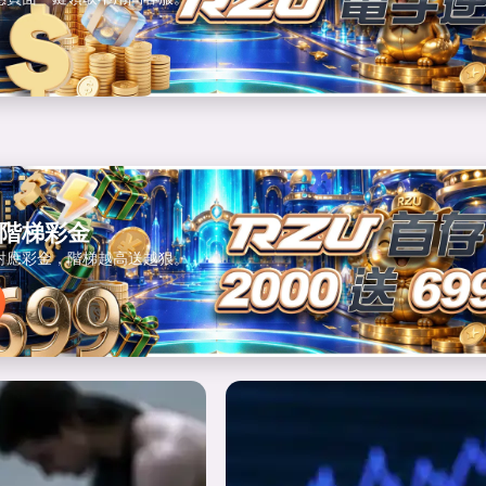
階梯彩金
對應彩金，階梯越高送越狠。