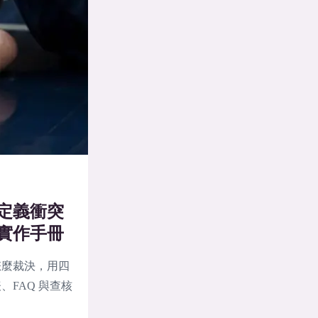
定義衝突
實作手冊
怎麼裁決，用四
FAQ 與查核