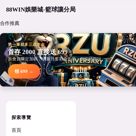
88WIN娛樂城-籃球讓分局
合作推薦
第一筆就多三成本金
首存 2000 直接送 699
新會員限定加碼，碼量只要彩金五倍，領完就能玩。
領 699 →
探索導覽
首頁