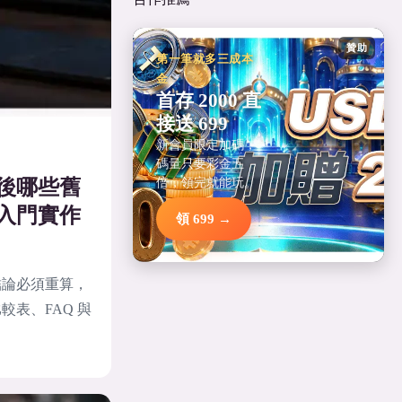
贊助
第一筆就多三成本
金
首存 2000 直
接送 699
新會員限定加碼，
碼量只要彩金五
倍，領完就能玩。
後哪些舊
入門實作
領 699 →
結論必須重算，
表、FAQ 與