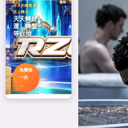
贊助
今天的轉盤還
沒人轉走
天天轉好
運，轉盤
等你抽
單筆存款 3000
就送轉盤機
會，最高 2888
每天都能中。
免費抽
一次
→