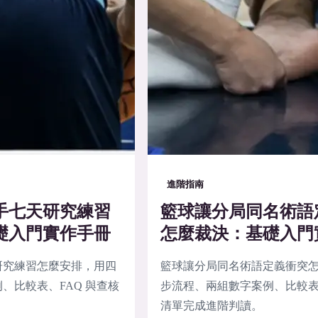
進階指南
手七天研究練習
籃球讓分局同名術語
礎入門實作手冊
怎麼裁決：基礎入門
研究練習怎麼安排，用四
籃球讓分局同名術語定義衝突
、比較表、FAQ 與查核
步流程、兩組數字案例、比較表、
清單完成進階判讀。