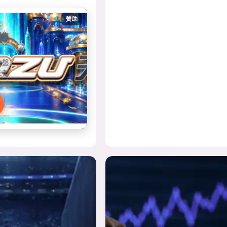
贊助
走
轉
轉盤
天都