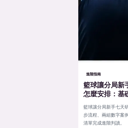
進階指南
籃球讓分局新
怎麼安排：基
籃球讓分局新手七天
步流程、兩組數字案例
清單完成進階判讀。