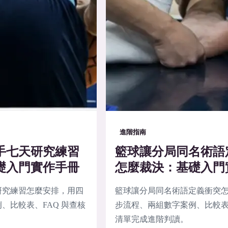
進階指南
手七天研究練習
籃球讓分局同名術語
礎入門實作手冊
怎麼裁決：基礎入門
研究練習怎麼安排，用四
籃球讓分局同名術語定義衝突
、比較表、FAQ 與查核
步流程、兩組數字案例、比較表、
清單完成進階判讀。