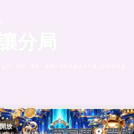
研究
讓分局
、規則、資料、機率、案例與風險界線建立可重現的研究路線。
開放
頁搶紅包，手速決定金額。