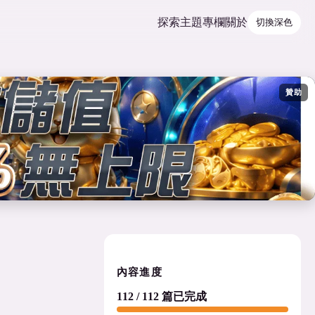
探索
主題
專欄
關於
切換深色
贊助
內容進度
112 / 112 篇已完成