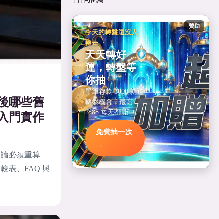
贊助
今天的轉盤還沒人
轉走
天天轉好
運，轉盤等
你抽
單筆存款 3000 就送
後哪些舊
轉盤機會，最高
2888 每天都能中。
入門實作
免費抽一次
→
結論必須重算，
表、FAQ 與