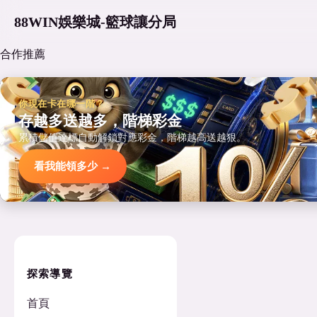
88WIN娛樂城-籃球讓分局
合作推薦
你現在卡在哪一階？
存越多送越多，階梯彩金
累積儲值達標自動解鎖對應彩金，階梯越高送越狠。
看我能領多少 →
探索導覽
首頁