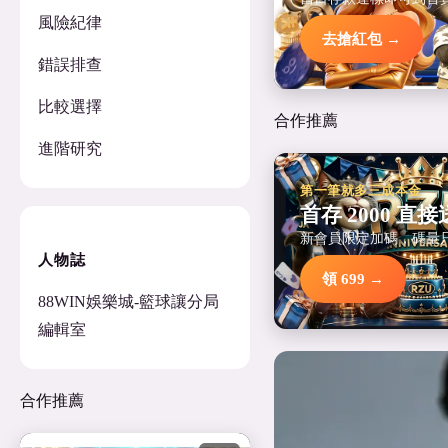
風險紀律
去搶紅包 →
錯誤排查
比較選擇
合作推薦
進階研究
第一筆就多三成本金
首存 2000 直接送
新會員限定加碼，碼量
人物誌
領 699 →
88WIN娛樂城-籃球讓分局
編輯室
合作推薦