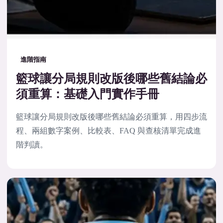
進階指南
籃球讓分局規則改版後哪些舊結論必
須重算：基礎入門實作手冊
籃球讓分局規則改版後哪些舊結論必須重算，用四步流
程、兩組數字案例、比較表、FAQ 與查核清單完成進
階判讀。