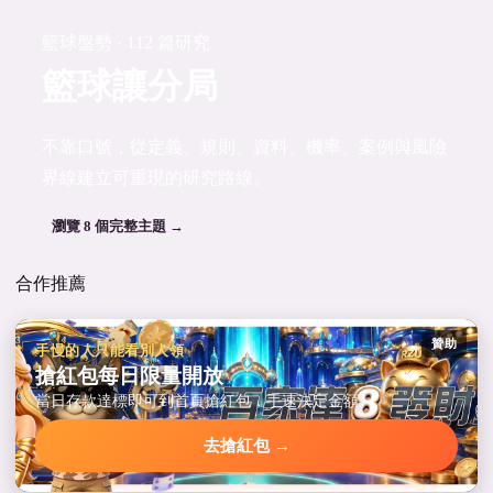
籃球盤勢 · 112 篇研究
籃球讓分局
不靠口號，從定義、規則、資料、機率、案例與風險
界線建立可重現的研究路線。
瀏覽 8 個完整主題 →
合作推薦
贊助
手慢的人只能看別人領
搶紅包每日限量開放
當日存款達標即可到首頁搶紅包，手速決定金額。
去搶紅包 →