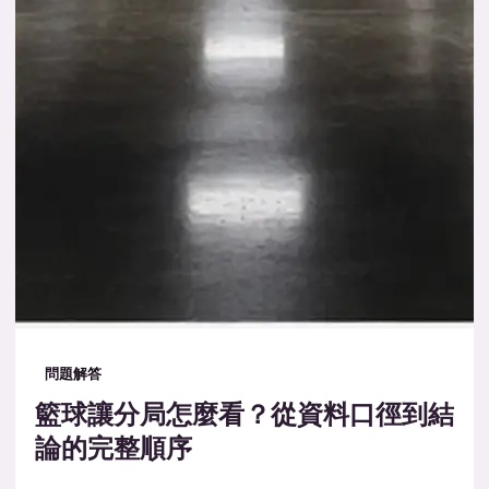
問題解答
籃球讓分局怎麼看？從資料口徑到結
論的完整順序